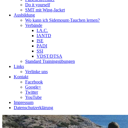
Do it yourself
SMT mit Wing-Jacket
Ausbildung
Wo kann ich Sidemount-Tauchen lernen?
Verbände
I.A.C.
IANTD
ISE
PADI
SSI
VDST/DTSA
Standard Trainingsübungen
Links
Verlinke uns
Kontakt
Facebook
Google+
Twitter
YouTube
Impressum
Datenschutzerklärung
Das Sidemount-Forum ist auf e