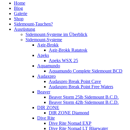
Home
Blog
Galerie
Shop
Sidemount-Tauchen?
Ausrüstung
Sidemount-Systeme im Überblick
Sidemount-Systeme
Agir-Brokk
Agir-Brokk Ratatosk
Apeks
Apeks WSX 25
Aquamundo
Aquamundo Complete Sidemount BCD
Audaxpro
Audaxpro Break Point Cave
Audaxpro Break Point Free Waters
Beaver
Beaver Storm 25lb Sidemount B.C.D.
Beaver Storm 42lb Sidemount B.C.D.
DIR ZONE
DIR ZONE Diamond
Dive Rite
Dive Rite Nomad EXP
Dive Rite Nomad LT Bluewater