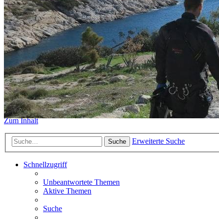
https://www.sidemount-forum.
Das alte Forum hier existiert n
Sidemount-Forum
Erlebe den Unterschied
Zum Inhalt
Erweiterte Suche
Suche
Schnellzugriff
Unbeantwortete Themen
Aktive Themen
Suche