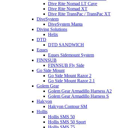
Dive Rite Nomad LT Cave
Dive Rite Nomad XT
Dive Rite TransPac / TransPac XT
DiveSystem
DiveSystem Manta
Diving Solutions
Helix
DTD
DTD SANDWICH
Eques
Eques Sidemount System
FINNSUB
FINNSUB Fly Side
Go Side Mount
Go Side Mount Razor 2
Go Side Mount Razor 2.1
Golem Gear
Golem Gear Armadillo Harness A2
Golem Gear Armadillo Harness S
Halcyon
Halcyon Contour SM
Hollis
Hollis SMS 50
Hollis SMS 50 Sport
Hollis SMS 75