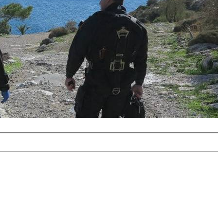
com
erreichbar.
ur aufgrund der
alten Galerie
und 