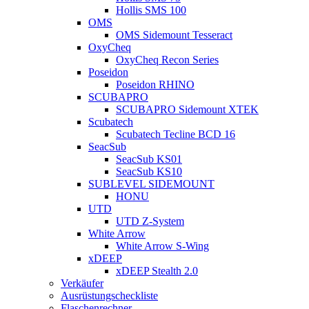
Hollis SMS 100
OMS
OMS Sidemount Tesseract
OxyCheq
OxyCheq Recon Series
Poseidon
Poseidon RHINO
SCUBAPRO
SCUBAPRO Sidemount XTEK
Scubatech
Scubatech Tecline BCD 16
SeacSub
SeacSub KS01
SeacSub KS10
SUBLEVEL SIDEMOUNT
HONU
UTD
UTD Z-System
White Arrow
White Arrow S-Wing
xDEEP
xDEEP Stealth 2.0
Verkäufer
Ausrüstungscheckliste
Flaschenrechner