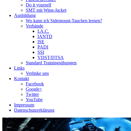
Do it yourself
SMT mit Wing-Jacket
Ausbildung
Wo kann ich Sidemount-Tauchen lernen?
Verbände
I.A.C.
IANTD
ISE
PADI
SSI
VDST/DTSA
Standard Trainingsübungen
Links
Verlinke uns
Kontakt
Facebook
Google+
Twitter
YouTube
Impressum
Datenschutzerklärung
Das Sidemount-Forum ist auf