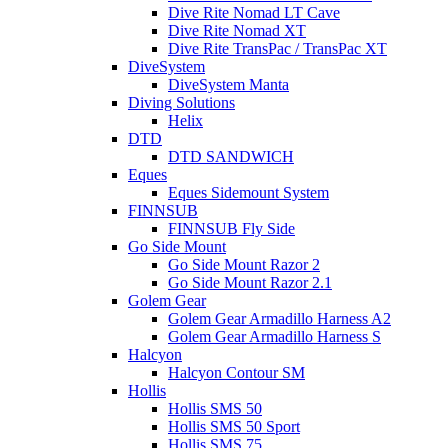
Dive Rite Nomad LT Cave
Dive Rite Nomad XT
Dive Rite TransPac / TransPac XT
DiveSystem
DiveSystem Manta
Diving Solutions
Helix
DTD
DTD SANDWICH
Eques
Eques Sidemount System
FINNSUB
FINNSUB Fly Side
Go Side Mount
Go Side Mount Razor 2
Go Side Mount Razor 2.1
Golem Gear
Golem Gear Armadillo Harness A2
Golem Gear Armadillo Harness S
Halcyon
Halcyon Contour SM
Hollis
Hollis SMS 50
Hollis SMS 50 Sport
Hollis SMS 75