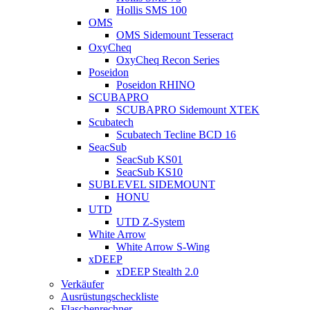
Hollis SMS 100
OMS
OMS Sidemount Tesseract
OxyCheq
OxyCheq Recon Series
Poseidon
Poseidon RHINO
SCUBAPRO
SCUBAPRO Sidemount XTEK
Scubatech
Scubatech Tecline BCD 16
SeacSub
SeacSub KS01
SeacSub KS10
SUBLEVEL SIDEMOUNT
HONU
UTD
UTD Z-System
White Arrow
White Arrow S-Wing
xDEEP
xDEEP Stealth 2.0
Verkäufer
Ausrüstungscheckliste
Flaschenrechner