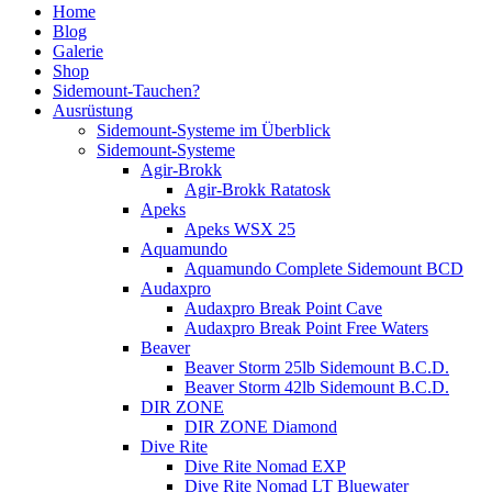
Home
Blog
Galerie
Shop
Sidemount-Tauchen?
Ausrüstung
Sidemount-Systeme im Überblick
Sidemount-Systeme
Agir-Brokk
Agir-Brokk Ratatosk
Apeks
Apeks WSX 25
Aquamundo
Aquamundo Complete Sidemount BCD
Audaxpro
Audaxpro Break Point Cave
Audaxpro Break Point Free Waters
Beaver
Beaver Storm 25lb Sidemount B.C.D.
Beaver Storm 42lb Sidemount B.C.D.
DIR ZONE
DIR ZONE Diamond
Dive Rite
Dive Rite Nomad EXP
Dive Rite Nomad LT Bluewater