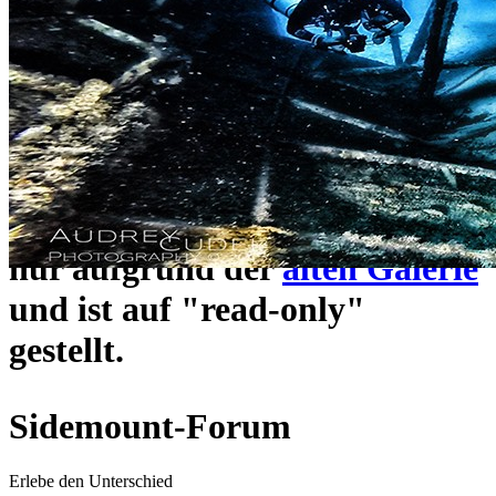
ein neues Forensystem
umgezogen und wie gewohnt
unter
https://www.sidemount-
forum.com
erreichbar.
Das alte Forum hier existiert
nur aufgrund der
alten Galerie
und ist auf "read-only"
gestellt.
Sidemount-Forum
Erlebe den Unterschied