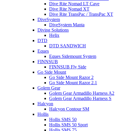
Dive Rite Nomad LT Cave
Dive Rite Nomad XT
Dive Rite TransPac / TransPac XT
DiveSystem
DiveSystem Manta
Diving Solutions
Helix
DTD
DTD SANDWICH
Eques
Eques Sidemount System
FINNSUB
FINNSUB Fly Side
Go Side Mount
Go Side Mount Razor 2
Go Side Mount Razor 2.1
Golem Gear
Golem Gear Armadillo Harness A2
Golem Gear Armadillo Harness S
Halcyon
Halcyon Contour SM
Hollis
Hollis SMS 50
Hollis SMS 50 Sport
Hollis SMS 75