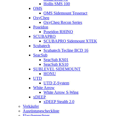
Hollis SMS 100
OMS
OMS Sidemount Tesseract
OxyCheq
OxyCheq Recon Series
Poseidon
Poseidon RHINO
SCUBAPRO
SCUBAPRO Sidemount XTEK
Scubatech
Scubatech Tecline BCD 16
SeacSub
SeacSub KS01
SeacSub KS10
SUBLEVEL SIDEMOUNT
HONU
UTD
UTD Z-System
White Arrow
White Arrow S-Wing
xDEEP
xDEEP Stealth 2.0
Verkäufer
Ausrüstungscheckliste
Flaschenrechner