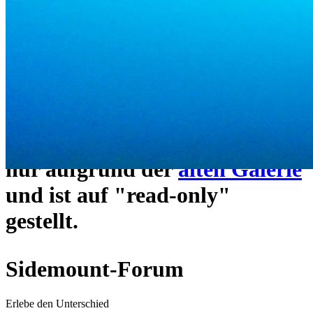
ein neues Forensystem
umgezogen und wie gewohnt
unter
https://www.sidemount-
forum.com
erreichbar.
Das alte Forum hier existiert
nur aufgrund der
alten Galerie
und ist auf "read-only"
gestellt.
Sidemount-Forum
Erlebe den Unterschied