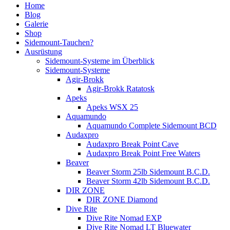
Home
Blog
Galerie
Shop
Sidemount-Tauchen?
Ausrüstung
Sidemount-Systeme im Überblick
Sidemount-Systeme
Agir-Brokk
Agir-Brokk Ratatosk
Apeks
Apeks WSX 25
Aquamundo
Aquamundo Complete Sidemount BCD
Audaxpro
Audaxpro Break Point Cave
Audaxpro Break Point Free Waters
Beaver
Beaver Storm 25lb Sidemount B.C.D.
Beaver Storm 42lb Sidemount B.C.D.
DIR ZONE
DIR ZONE Diamond
Dive Rite
Dive Rite Nomad EXP
Dive Rite Nomad LT Bluewater