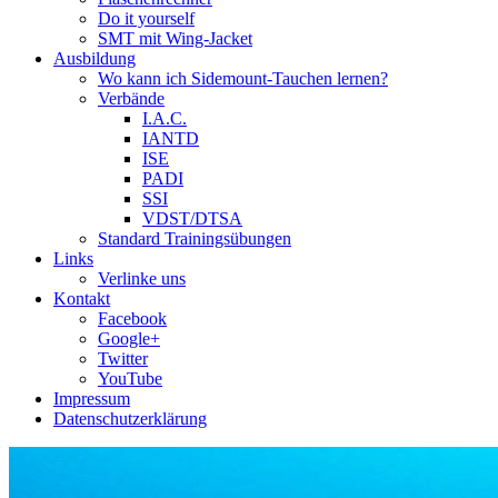
Do it yourself
SMT mit Wing-Jacket
Ausbildung
Wo kann ich Sidemount-Tauchen lernen?
Verbände
I.A.C.
IANTD
ISE
PADI
SSI
VDST/DTSA
Standard Trainingsübungen
Links
Verlinke uns
Kontakt
Facebook
Google+
Twitter
YouTube
Impressum
Datenschutzerklärung
Das Sidemount-Forum ist auf