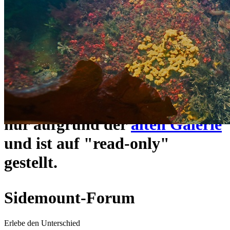
ein neues Forensystem
umgezogen und wie gewohnt
unter
https://www.sidemount-
forum.com
erreichbar.
Das alte Forum hier existiert
nur aufgrund der
alten Galerie
und ist auf "read-only"
gestellt.
Sidemount-Forum
Erlebe den Unterschied