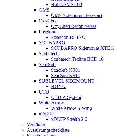
Hollis SMS 100
OMS
OMS Sidemount Tesseract
OxyCheq
OxyCheq Recon Series
Poseidon
Poseidon RHINO
SCUBAPRO
SCUBAPRO Sidemount XTEK
Scubatech
Scubatech Tecline BCD 16
SeacSub
SeacSub KS01
SeacSub KS10
SUBLEVEL SIDEMOUNT
HONU
UTD
UTD Z-System
White Arrow
White Arrow S-Wing
xDEEP
xDEEP Stealth 2.0
Verkäufer
Ausrüstungscheckliste
Flaschenrechner