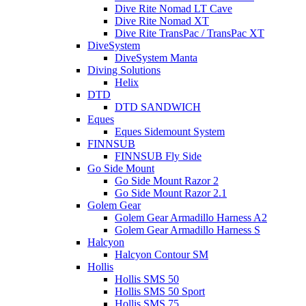
Dive Rite Nomad LT Cave
Dive Rite Nomad XT
Dive Rite TransPac / TransPac XT
DiveSystem
DiveSystem Manta
Diving Solutions
Helix
DTD
DTD SANDWICH
Eques
Eques Sidemount System
FINNSUB
FINNSUB Fly Side
Go Side Mount
Go Side Mount Razor 2
Go Side Mount Razor 2.1
Golem Gear
Golem Gear Armadillo Harness A2
Golem Gear Armadillo Harness S
Halcyon
Halcyon Contour SM
Hollis
Hollis SMS 50
Hollis SMS 50 Sport
Hollis SMS 75