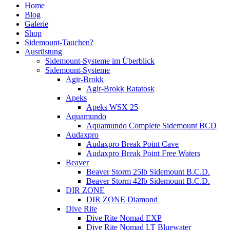
Home
Blog
Galerie
Shop
Sidemount-Tauchen?
Ausrüstung
Sidemount-Systeme im Überblick
Sidemount-Systeme
Agir-Brokk
Agir-Brokk Ratatosk
Apeks
Apeks WSX 25
Aquamundo
Aquamundo Complete Sidemount BCD
Audaxpro
Audaxpro Break Point Cave
Audaxpro Break Point Free Waters
Beaver
Beaver Storm 25lb Sidemount B.C.D.
Beaver Storm 42lb Sidemount B.C.D.
DIR ZONE
DIR ZONE Diamond
Dive Rite
Dive Rite Nomad EXP
Dive Rite Nomad LT Bluewater