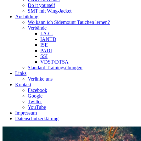
Do it yourself
SMT mit Wing-Jacket
Ausbildung
Wo kann ich Sidemount-Tauchen lernen?
Verbände
I.A.C.
IANTD
ISE
PADI
SSI
VDST/DTSA
Standard Trainingsübungen
Links
Verlinke uns
Kontakt
Facebook
Google+
Twitter
YouTube
Impressum
Datenschutzerklärung
Das Sidemount-Forum ist auf