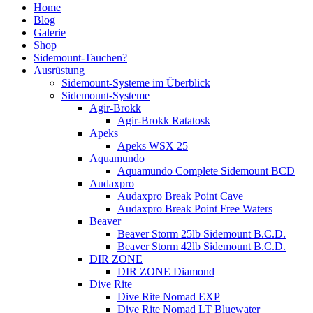
Home
Blog
Galerie
Shop
Sidemount-Tauchen?
Ausrüstung
Sidemount-Systeme im Überblick
Sidemount-Systeme
Agir-Brokk
Agir-Brokk Ratatosk
Apeks
Apeks WSX 25
Aquamundo
Aquamundo Complete Sidemount BCD
Audaxpro
Audaxpro Break Point Cave
Audaxpro Break Point Free Waters
Beaver
Beaver Storm 25lb Sidemount B.C.D.
Beaver Storm 42lb Sidemount B.C.D.
DIR ZONE
DIR ZONE Diamond
Dive Rite
Dive Rite Nomad EXP
Dive Rite Nomad LT Bluewater