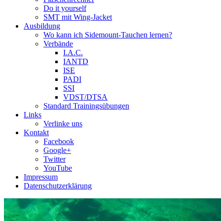
Do it yourself
SMT mit Wing-Jacket
Ausbildung
Wo kann ich Sidemount-Tauchen lernen?
Verbände
I.A.C.
IANTD
ISE
PADI
SSI
VDST/DTSA
Standard Trainingsübungen
Links
Verlinke uns
Kontakt
Facebook
Google+
Twitter
YouTube
Impressum
Datenschutzerklärung
Das Sidemount-Forum ist auf e