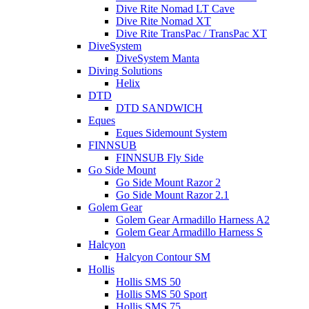
Dive Rite Nomad LT Cave
Dive Rite Nomad XT
Dive Rite TransPac / TransPac XT
DiveSystem
DiveSystem Manta
Diving Solutions
Helix
DTD
DTD SANDWICH
Eques
Eques Sidemount System
FINNSUB
FINNSUB Fly Side
Go Side Mount
Go Side Mount Razor 2
Go Side Mount Razor 2.1
Golem Gear
Golem Gear Armadillo Harness A2
Golem Gear Armadillo Harness S
Halcyon
Halcyon Contour SM
Hollis
Hollis SMS 50
Hollis SMS 50 Sport
Hollis SMS 75