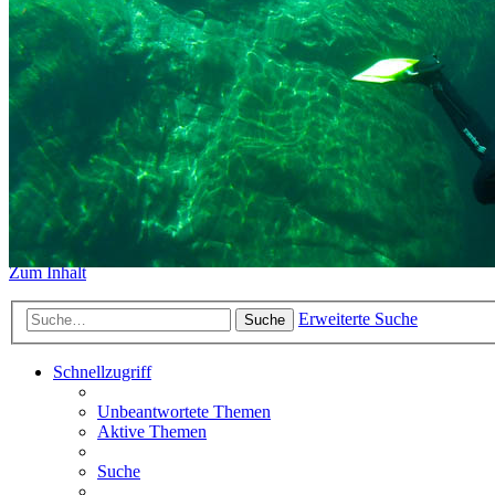
https://www.sidemount-forum.
Das alte Forum hier existiert n
Sidemount-Forum
Erlebe den Unterschied
Zum Inhalt
Erweiterte Suche
Suche
Schnellzugriff
Unbeantwortete Themen
Aktive Themen
Suche