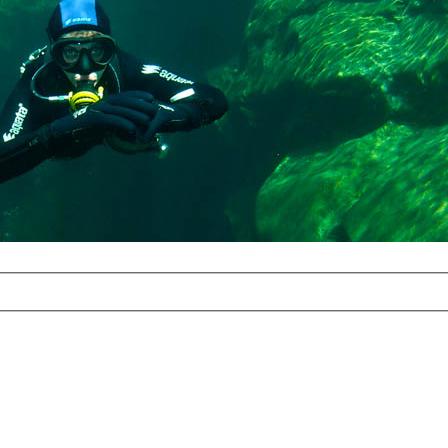
com
erreichbar.
ur aufgrund der
alten Galerie
und 