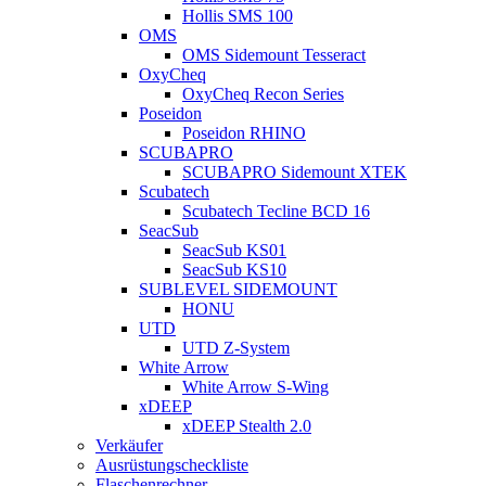
Hollis SMS 100
OMS
OMS Sidemount Tesseract
OxyCheq
OxyCheq Recon Series
Poseidon
Poseidon RHINO
SCUBAPRO
SCUBAPRO Sidemount XTEK
Scubatech
Scubatech Tecline BCD 16
SeacSub
SeacSub KS01
SeacSub KS10
SUBLEVEL SIDEMOUNT
HONU
UTD
UTD Z-System
White Arrow
White Arrow S-Wing
xDEEP
xDEEP Stealth 2.0
Verkäufer
Ausrüstungscheckliste
Flaschenrechner