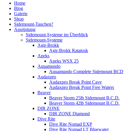
Home
Blog
Galerie
Shop
Sidemount-Tauchen?
Ausrüstung
Sidemount-Systeme im Überblick
Sidemount-Systeme
Agir-Brokk
Agir-Brokk Ratatosk
Apeks
Apeks WSX 25
Aquamundo
Aquamundo Complete Sidemount BCD
Audaxpro
Audaxpro Break Point Cave
Audaxpro Break Point Free Waters
Beaver
Beaver Storm 25lb Sidemount B.C.D.
Beaver Storm 42lb Sidemount B.C.D.
DIR ZONE
DIR ZONE Diamond
Dive Rite
Dive Rite Nomad EXP
Dive Rite Nomad LT Bluewater