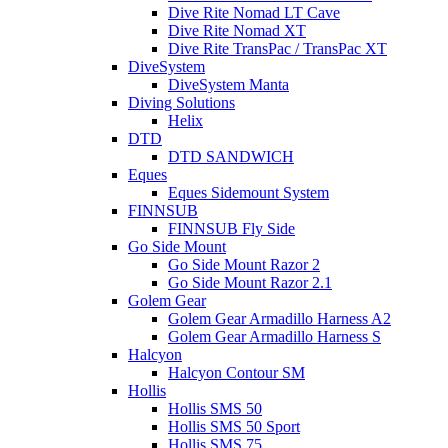
Dive Rite Nomad LT Cave
Dive Rite Nomad XT
Dive Rite TransPac / TransPac XT
DiveSystem
DiveSystem Manta
Diving Solutions
Helix
DTD
DTD SANDWICH
Eques
Eques Sidemount System
FINNSUB
FINNSUB Fly Side
Go Side Mount
Go Side Mount Razor 2
Go Side Mount Razor 2.1
Golem Gear
Golem Gear Armadillo Harness A2
Golem Gear Armadillo Harness S
Halcyon
Halcyon Contour SM
Hollis
Hollis SMS 50
Hollis SMS 50 Sport
Hollis SMS 75