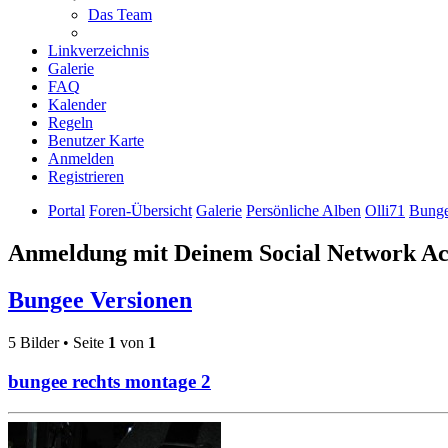
Das Team
Linkverzeichnis
Galerie
FAQ
Kalender
Regeln
Benutzer Karte
Anmelden
Registrieren
Portal
Foren-Übersicht
Galerie
Persönliche Alben
Olli71
Bunge
Anmeldung mit Deinem Social Network A
Bungee Versionen
5 Bilder • Seite
1
von
1
bungee rechts montage 2