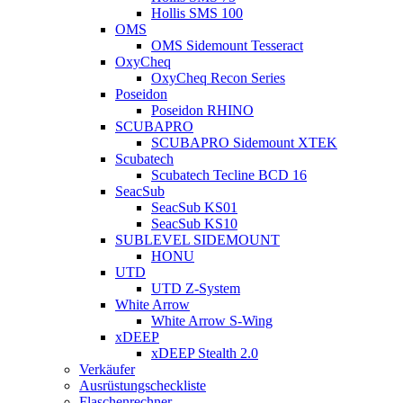
Hollis SMS 100
OMS
OMS Sidemount Tesseract
OxyCheq
OxyCheq Recon Series
Poseidon
Poseidon RHINO
SCUBAPRO
SCUBAPRO Sidemount XTEK
Scubatech
Scubatech Tecline BCD 16
SeacSub
SeacSub KS01
SeacSub KS10
SUBLEVEL SIDEMOUNT
HONU
UTD
UTD Z-System
White Arrow
White Arrow S-Wing
xDEEP
xDEEP Stealth 2.0
Verkäufer
Ausrüstungscheckliste
Flaschenrechner