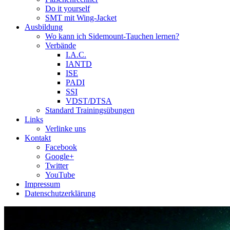
Do it yourself
SMT mit Wing-Jacket
Ausbildung
Wo kann ich Sidemount-Tauchen lernen?
Verbände
I.A.C.
IANTD
ISE
PADI
SSI
VDST/DTSA
Standard Trainingsübungen
Links
Verlinke uns
Kontakt
Facebook
Google+
Twitter
YouTube
Impressum
Datenschutzerklärung
Das Sidemount-Forum ist auf e