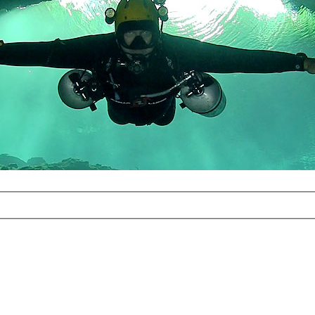
com
erreichbar.
ur aufgrund der
alten Galerie
und 