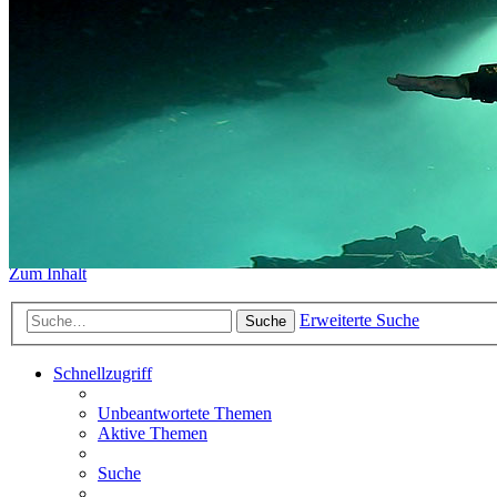
https://www.sidemount-forum.
Das alte Forum hier existiert n
Sidemount-Forum
Erlebe den Unterschied
Zum Inhalt
Erweiterte Suche
Suche
Schnellzugriff
Unbeantwortete Themen
Aktive Themen
Suche