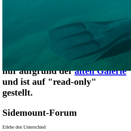
ein neues Forensystem
umgezogen und wie gewohnt
unter
https://www.sidemount-
forum.com
erreichbar.
Das alte Forum hier existiert
nur aufgrund der
alten Galerie
und ist auf "read-only"
gestellt.
Sidemount-Forum
Erlebe den Unterschied