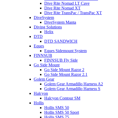
Dive Rite Nomad LT Cave
Dive Rite Nomad XT
Dive Rite TransPac / TransPac XT
DiveSystem
DiveSystem Manta
Diving Solutions
Helix
DTD
DTD SANDWICH
Eques
Eques Sidemount System
FINNSUB
FINNSUB Fly Side
Go Side Mount
Go Side Mount Razor 2
Go Side Mount Razor 2.1
Golem Gear
Golem Gear Armadillo Harness A2
Golem Gear Armadillo Harness S
Halcyon
Halcyon Contour SM
Hollis
Hollis SMS 50
Hollis SMS 50 Sport
Hollis SMS 75