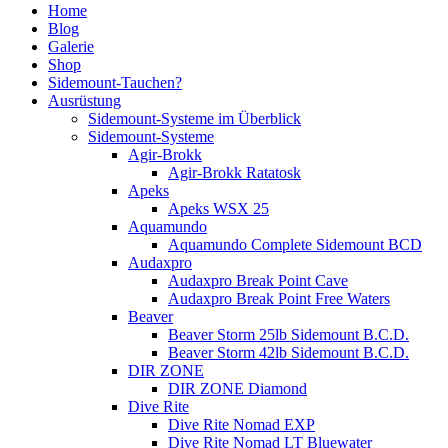
Home
Blog
Galerie
Shop
Sidemount-Tauchen?
Ausrüstung
Sidemount-Systeme im Überblick
Sidemount-Systeme
Agir-Brokk
Agir-Brokk Ratatosk
Apeks
Apeks WSX 25
Aquamundo
Aquamundo Complete Sidemount BCD
Audaxpro
Audaxpro Break Point Cave
Audaxpro Break Point Free Waters
Beaver
Beaver Storm 25lb Sidemount B.C.D.
Beaver Storm 42lb Sidemount B.C.D.
DIR ZONE
DIR ZONE Diamond
Dive Rite
Dive Rite Nomad EXP
Dive Rite Nomad LT Bluewater