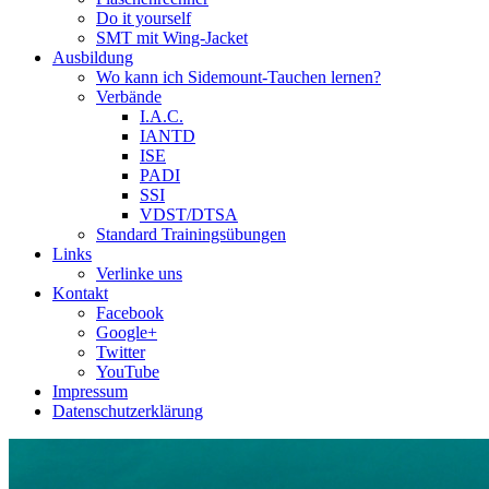
Do it yourself
SMT mit Wing-Jacket
Ausbildung
Wo kann ich Sidemount-Tauchen lernen?
Verbände
I.A.C.
IANTD
ISE
PADI
SSI
VDST/DTSA
Standard Trainingsübungen
Links
Verlinke uns
Kontakt
Facebook
Google+
Twitter
YouTube
Impressum
Datenschutzerklärung
Das Sidemount-Forum ist auf