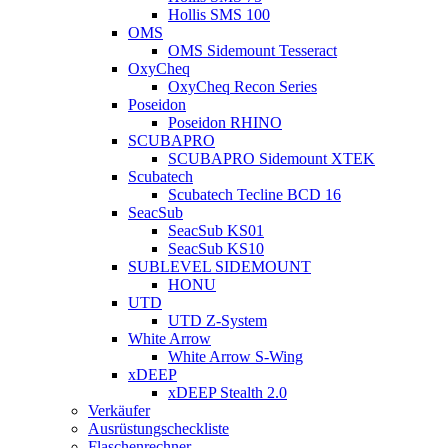
Hollis SMS 100
OMS
OMS Sidemount Tesseract
OxyCheq
OxyCheq Recon Series
Poseidon
Poseidon RHINO
SCUBAPRO
SCUBAPRO Sidemount XTEK
Scubatech
Scubatech Tecline BCD 16
SeacSub
SeacSub KS01
SeacSub KS10
SUBLEVEL SIDEMOUNT
HONU
UTD
UTD Z-System
White Arrow
White Arrow S-Wing
xDEEP
xDEEP Stealth 2.0
Verkäufer
Ausrüstungscheckliste
Flaschenrechner