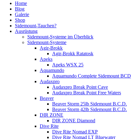
Home
Blog
Galerie
Shop
Sidemount-Tauchen?
Ausrüstung
Sidemount-Systeme im Überblick
Sidemount-Systeme
Agir-Brokk
Agir-Brokk Ratatosk
Apeks
Apeks WSX 25
Aquamundo
Aquamundo Complete Sidemount BCD
Audaxpro
Audaxpro Break Point Cave
Audaxpro Break Point Free Waters
Beaver
Beaver Storm 25lb Sidemount B.C.D.
Beaver Storm 42lb Sidemount B.C.D.
DIR ZONE
DIR ZONE Diamond
Dive Rite
Dive Rite Nomad EXP
Dive Rite Nomad LT Bluewater