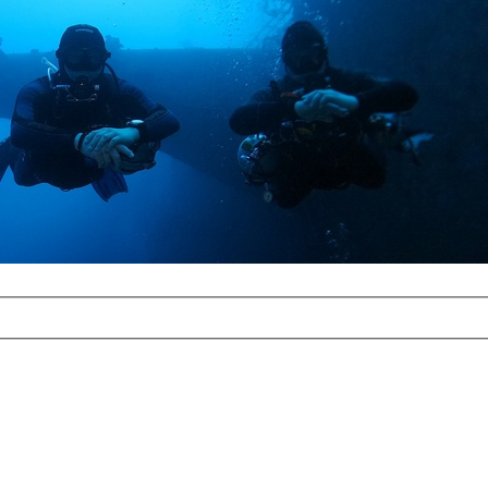
com
erreichbar.
ur aufgrund der
alten Galerie
und 