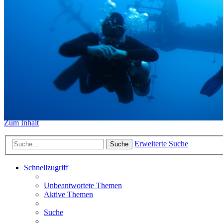
https://www.sidemount-forum.
Das alte Forum hier existiert n
Sidemount-Forum
Erlebe den Unterschied
Zum Inhalt
Erweiterte Suche
Suche
Schnellzugriff
Unbeantwortete Themen
Aktive Themen
Suche