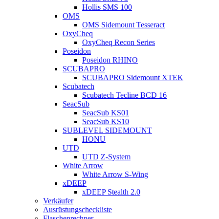
Hollis SMS 100
OMS
OMS Sidemount Tesseract
OxyCheq
OxyCheq Recon Series
Poseidon
Poseidon RHINO
SCUBAPRO
SCUBAPRO Sidemount XTEK
Scubatech
Scubatech Tecline BCD 16
SeacSub
SeacSub KS01
SeacSub KS10
SUBLEVEL SIDEMOUNT
HONU
UTD
UTD Z-System
White Arrow
White Arrow S-Wing
xDEEP
xDEEP Stealth 2.0
Verkäufer
Ausrüstungscheckliste
Flaschenrechner