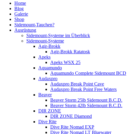
Home
Blog
Galerie
Shop
Sidemount-Tauchen?
Ausrüstung
Sidemount-Systeme im Überblick
Sidemount-Systeme
Agir-Brokk
Agir-Brokk Ratatosk
Apeks
Apeks WSX 25
Aquamundo
Aquamundo Complete Sidemount BCD
Audaxpro
Audaxpro Break Point Cave
Audaxpro Break Point Free Waters
Beaver
Beaver Storm 25lb Sidemount B.C.D.
Beaver Storm 42lb Sidemount B.C.D.
DIR ZONE
DIR ZONE Diamond
Dive Rite
Dive Rite Nomad EXP
Dive Rite Nomad LT Bluewater