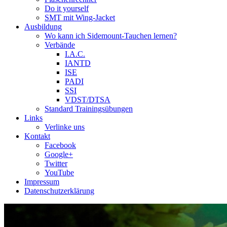
Do it yourself
SMT mit Wing-Jacket
Ausbildung
Wo kann ich Sidemount-Tauchen lernen?
Verbände
I.A.C.
IANTD
ISE
PADI
SSI
VDST/DTSA
Standard Trainingsübungen
Links
Verlinke uns
Kontakt
Facebook
Google+
Twitter
YouTube
Impressum
Datenschutzerklärung
Das Sidemount-Forum ist auf e