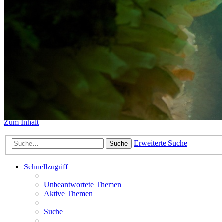
https://www.sidemount-forum.
Das alte Forum hier existiert n
Sidemount-Forum
Erlebe den Unterschied
Zum Inhalt
Erweiterte Suche
Suche
Schnellzugriff
Unbeantwortete Themen
Aktive Themen
Suche