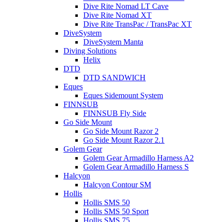
Dive Rite Nomad LT Cave
Dive Rite Nomad XT
Dive Rite TransPac / TransPac XT
DiveSystem
DiveSystem Manta
Diving Solutions
Helix
DTD
DTD SANDWICH
Eques
Eques Sidemount System
FINNSUB
FINNSUB Fly Side
Go Side Mount
Go Side Mount Razor 2
Go Side Mount Razor 2.1
Golem Gear
Golem Gear Armadillo Harness A2
Golem Gear Armadillo Harness S
Halcyon
Halcyon Contour SM
Hollis
Hollis SMS 50
Hollis SMS 50 Sport
Hollis SMS 75