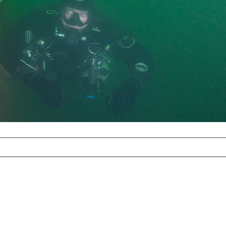
com
erreichbar.
ur aufgrund der
alten Galerie
und 