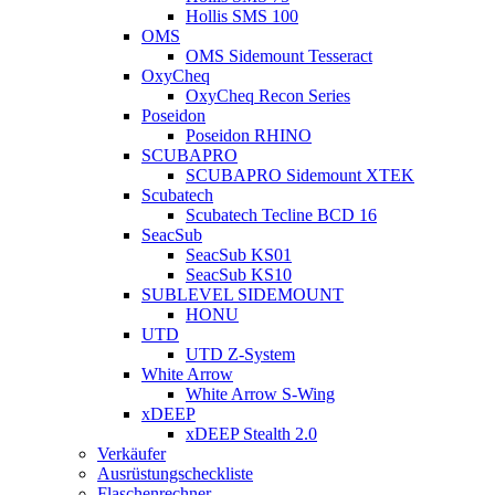
Hollis SMS 100
OMS
OMS Sidemount Tesseract
OxyCheq
OxyCheq Recon Series
Poseidon
Poseidon RHINO
SCUBAPRO
SCUBAPRO Sidemount XTEK
Scubatech
Scubatech Tecline BCD 16
SeacSub
SeacSub KS01
SeacSub KS10
SUBLEVEL SIDEMOUNT
HONU
UTD
UTD Z-System
White Arrow
White Arrow S-Wing
xDEEP
xDEEP Stealth 2.0
Verkäufer
Ausrüstungscheckliste
Flaschenrechner