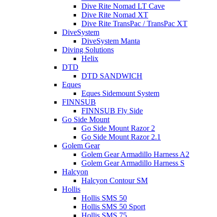
Dive Rite Nomad LT Cave
Dive Rite Nomad XT
Dive Rite TransPac / TransPac XT
DiveSystem
DiveSystem Manta
Diving Solutions
Helix
DTD
DTD SANDWICH
Eques
Eques Sidemount System
FINNSUB
FINNSUB Fly Side
Go Side Mount
Go Side Mount Razor 2
Go Side Mount Razor 2.1
Golem Gear
Golem Gear Armadillo Harness A2
Golem Gear Armadillo Harness S
Halcyon
Halcyon Contour SM
Hollis
Hollis SMS 50
Hollis SMS 50 Sport
Hollis SMS 75