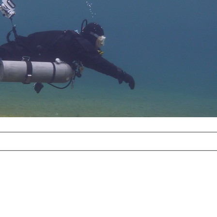
com
erreichbar.
ur aufgrund der
alten Galerie
und 