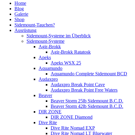
Home
Blog
Galerie
Shop
Sidemount-Tauchen?
Ausrüstung
Sidemount-Systeme im Überblick
Sidemount-Systeme
Agir-Brokk
Agir-Brokk Ratatosk
Apeks
Apeks WSX 25
Aquamundo
Aquamundo Complete Sidemount BCD
Audaxpro
Audaxpro Break Point Cave
Audaxpro Break Point Free Waters
Beaver
Beaver Storm 25lb Sidemount B.C.D.
Beaver Storm 42lb Sidemount B.C.D.
DIR ZONE
DIR ZONE Diamond
Dive Rite
Dive Rite Nomad EXP
Dive Rite Nomad LT Bluewater