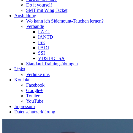
Do it yourself
SMT mit Wing-Jacket
Ausbildung
Wo kann ich Sidemount-Tauchen lernen?
Verbände
I.A.C.
IANTD
ISE
PADI
SSI
VDST/DTSA
Standard Trainingsübungen
Links
Verlinke uns
Kontakt
Facebook
Google+
Twitter
YouTube
Impressum
Datenschutzerklärung
Das Sidemount-Forum ist auf e