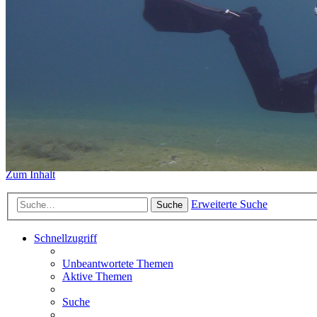
https://www.sidemount-forum.
Das alte Forum hier existiert n
Sidemount-Forum
Erlebe den Unterschied
Zum Inhalt
Erweiterte Suche
Suche
Schnellzugriff
Unbeantwortete Themen
Aktive Themen
Suche