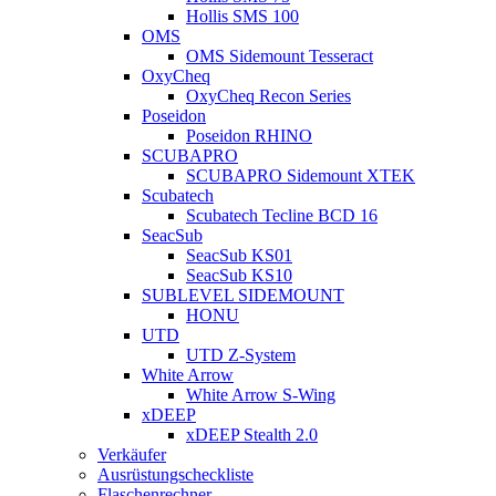
Hollis SMS 100
OMS
OMS Sidemount Tesseract
OxyCheq
OxyCheq Recon Series
Poseidon
Poseidon RHINO
SCUBAPRO
SCUBAPRO Sidemount XTEK
Scubatech
Scubatech Tecline BCD 16
SeacSub
SeacSub KS01
SeacSub KS10
SUBLEVEL SIDEMOUNT
HONU
UTD
UTD Z-System
White Arrow
White Arrow S-Wing
xDEEP
xDEEP Stealth 2.0
Verkäufer
Ausrüstungscheckliste
Flaschenrechner