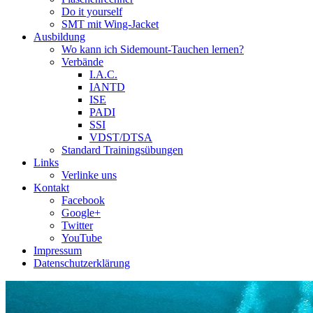
Do it yourself
SMT mit Wing-Jacket
Ausbildung
Wo kann ich Sidemount-Tauchen lernen?
Verbände
I.A.C.
IANTD
ISE
PADI
SSI
VDST/DTSA
Standard Trainingsübungen
Links
Verlinke uns
Kontakt
Facebook
Google+
Twitter
YouTube
Impressum
Datenschutzerklärung
Das Sidemount-Forum ist auf