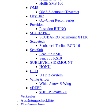
Hollis SMS 100
OMS
OMS Sidemount Tesseract
OxyCheq
OxyCheq Recon Series
Poseidon
Poseidon RHINO
SCUBAPRO
SCUBAPRO Sidemount XTEK
Scubatech
Scubatech Tecline BCD 16
SeacSub
SeacSub KS01
SeacSub KS10
SUBLEVEL SIDEMOUNT
HONU
UTD
UTD Z-System
White Arrow
White Arrow S-Wing
xDEEP
xDEEP Stealth 2.0
Verkäufer
Ausrüstungscheckliste
Flaschenrechner