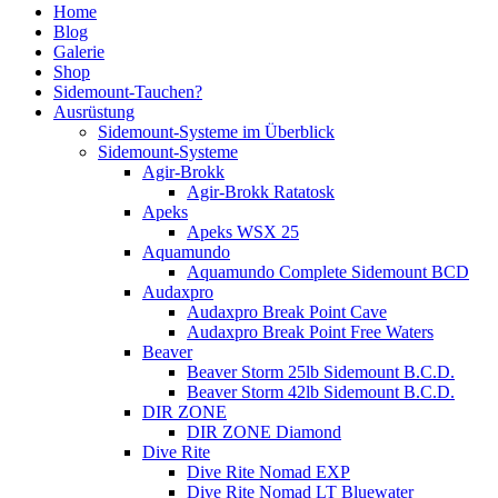
Home
Blog
Galerie
Shop
Sidemount-Tauchen?
Ausrüstung
Sidemount-Systeme im Überblick
Sidemount-Systeme
Agir-Brokk
Agir-Brokk Ratatosk
Apeks
Apeks WSX 25
Aquamundo
Aquamundo Complete Sidemount BCD
Audaxpro
Audaxpro Break Point Cave
Audaxpro Break Point Free Waters
Beaver
Beaver Storm 25lb Sidemount B.C.D.
Beaver Storm 42lb Sidemount B.C.D.
DIR ZONE
DIR ZONE Diamond
Dive Rite
Dive Rite Nomad EXP
Dive Rite Nomad LT Bluewater