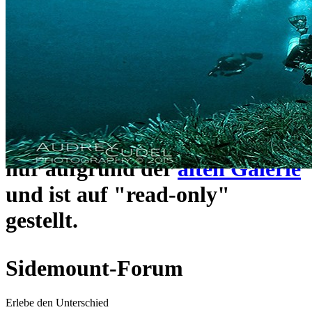
ein neues Forensystem
umgezogen und wie gewohnt
unter
https://www.sidemount-
forum.com
erreichbar.
Das alte Forum hier existiert
nur aufgrund der
alten Galerie
und ist auf "read-only"
gestellt.
Sidemount-Forum
Erlebe den Unterschied