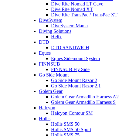
Dive Rite Nomad LT Cave
Dive Rite Nomad XT
Dive Rite TransPac / TransPac XT
DiveSystem
DiveSystem Manta
Diving Solutions
Helix
DTD
DTD SANDWICH
Eques
Eques Sidemount System
FINNSUB
FINNSUB Fly Side
Go Side Mount
Go Side Mount Razor 2
Go Side Mount Razor 2.1
Golem Gear
Golem Gear Armadillo Harness A2
Golem Gear Armadillo Harness S
Halcyon
Halcyon Contour SM
Hollis
Hollis SMS 50
Hollis SMS 50 Sport
Hollis SMS 75