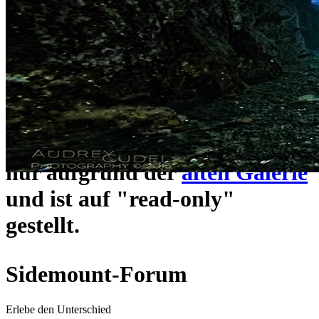
ein neues Forensystem
umgezogen und wie gewohnt
unter
https://www.sidemount-
forum.com
erreichbar.
Das alte Forum hier existiert
nur aufgrund der
alten Galerie
und ist auf "read-only"
gestellt.
Sidemount-Forum
Erlebe den Unterschied