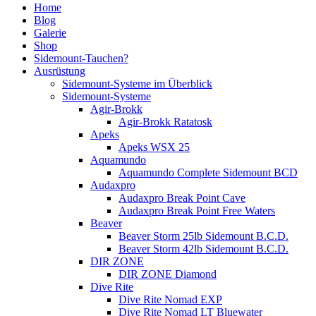
Home
Blog
Galerie
Shop
Sidemount-Tauchen?
Ausrüstung
Sidemount-Systeme im Überblick
Sidemount-Systeme
Agir-Brokk
Agir-Brokk Ratatosk
Apeks
Apeks WSX 25
Aquamundo
Aquamundo Complete Sidemount BCD
Audaxpro
Audaxpro Break Point Cave
Audaxpro Break Point Free Waters
Beaver
Beaver Storm 25lb Sidemount B.C.D.
Beaver Storm 42lb Sidemount B.C.D.
DIR ZONE
DIR ZONE Diamond
Dive Rite
Dive Rite Nomad EXP
Dive Rite Nomad LT Bluewater