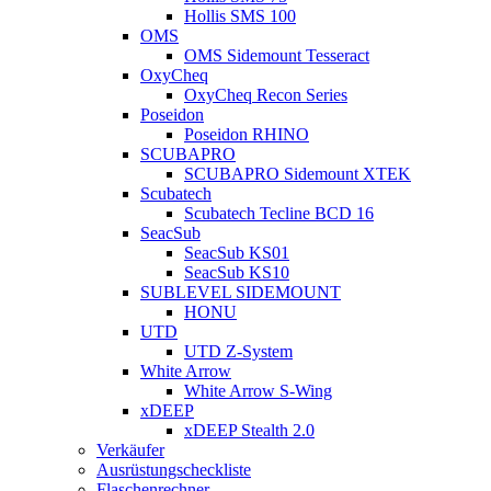
Hollis SMS 100
OMS
OMS Sidemount Tesseract
OxyCheq
OxyCheq Recon Series
Poseidon
Poseidon RHINO
SCUBAPRO
SCUBAPRO Sidemount XTEK
Scubatech
Scubatech Tecline BCD 16
SeacSub
SeacSub KS01
SeacSub KS10
SUBLEVEL SIDEMOUNT
HONU
UTD
UTD Z-System
White Arrow
White Arrow S-Wing
xDEEP
xDEEP Stealth 2.0
Verkäufer
Ausrüstungscheckliste
Flaschenrechner