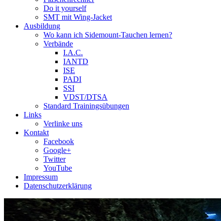
Do it yourself
SMT mit Wing-Jacket
Ausbildung
Wo kann ich Sidemount-Tauchen lernen?
Verbände
I.A.C.
IANTD
ISE
PADI
SSI
VDST/DTSA
Standard Trainingsübungen
Links
Verlinke uns
Kontakt
Facebook
Google+
Twitter
YouTube
Impressum
Datenschutzerklärung
Das Sidemount-Forum ist auf