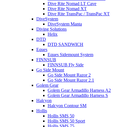
Dive Rite Nomad LT Cave
Dive Rite Nomad XT
Dive Rite TransPac / TransPac XT
DiveSystem
DiveSystem Manta
Diving Solutions
Helix
DTD
DTD SANDWICH
Eques
Eques Sidemount System
FINNSUB
FINNSUB Fly Side
Go Side Mount
Go Side Mount Razor 2
Go Side Mount Razor 2.1
Golem Gear
Golem Gear Armadillo Harness A2
Golem Gear Armadillo Harness S
Halcyon
Halcyon Contour SM
Hollis
Hollis SMS 50
Hollis SMS 50 Sport
Hollis SMS 75