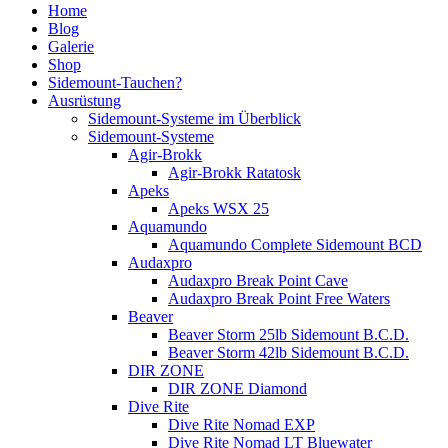
Home
Blog
Galerie
Shop
Sidemount-Tauchen?
Ausrüstung
Sidemount-Systeme im Überblick
Sidemount-Systeme
Agir-Brokk
Agir-Brokk Ratatosk
Apeks
Apeks WSX 25
Aquamundo
Aquamundo Complete Sidemount BCD
Audaxpro
Audaxpro Break Point Cave
Audaxpro Break Point Free Waters
Beaver
Beaver Storm 25lb Sidemount B.C.D.
Beaver Storm 42lb Sidemount B.C.D.
DIR ZONE
DIR ZONE Diamond
Dive Rite
Dive Rite Nomad EXP
Dive Rite Nomad LT Bluewater