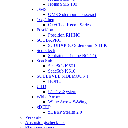
Hollis SMS 100
OMS
OMS Sidemount Tesseract
OxyCheq
OxyCheq Recon Series
Poseidon
Poseidon RHINO
SCUBAPRO
SCUBAPRO Sidemount XTEK
Scubatech
Scubatech Tecline BCD 16
SeacSub
SeacSub KS01
SeacSub KS10
SUBLEVEL SIDEMOUNT
HONU
UTD
UTD Z-System
White Arrow
White Arrow S-Wing
xDEEP
xDEEP Stealth 2.0
Verkäufer
Ausrüstungscheckliste
Flaschenrechner