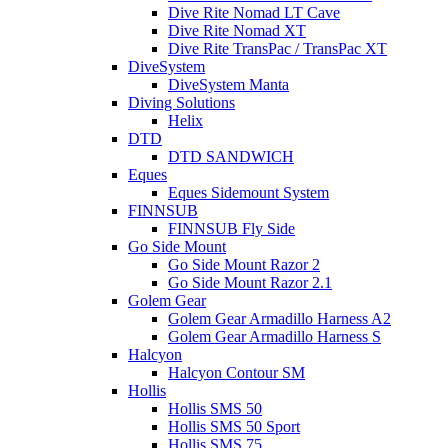
Dive Rite Nomad LT Cave
Dive Rite Nomad XT
Dive Rite TransPac / TransPac XT
DiveSystem
DiveSystem Manta
Diving Solutions
Helix
DTD
DTD SANDWICH
Eques
Eques Sidemount System
FINNSUB
FINNSUB Fly Side
Go Side Mount
Go Side Mount Razor 2
Go Side Mount Razor 2.1
Golem Gear
Golem Gear Armadillo Harness A2
Golem Gear Armadillo Harness S
Halcyon
Halcyon Contour SM
Hollis
Hollis SMS 50
Hollis SMS 50 Sport
Hollis SMS 75