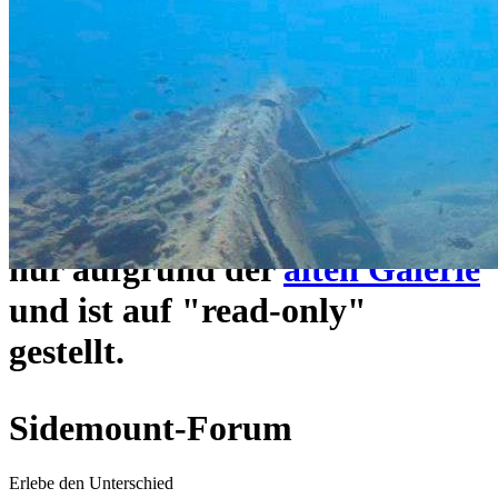
ein neues Forensystem
umgezogen und wie gewohnt
unter
https://www.sidemount-
forum.com
erreichbar.
Das alte Forum hier existiert
nur aufgrund der
alten Galerie
und ist auf "read-only"
gestellt.
Sidemount-Forum
Erlebe den Unterschied