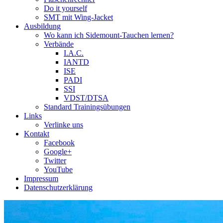
Do it yourself
SMT mit Wing-Jacket
Ausbildung
Wo kann ich Sidemount-Tauchen lernen?
Verbände
I.A.C.
IANTD
ISE
PADI
SSI
VDST/DTSA
Standard Trainingsübungen
Links
Verlinke uns
Kontakt
Facebook
Google+
Twitter
YouTube
Impressum
Datenschutzerklärung
Das Sidemount-Forum ist auf