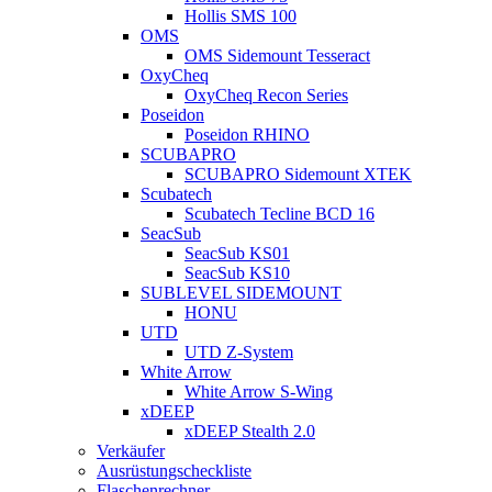
Hollis SMS 100
OMS
OMS Sidemount Tesseract
OxyCheq
OxyCheq Recon Series
Poseidon
Poseidon RHINO
SCUBAPRO
SCUBAPRO Sidemount XTEK
Scubatech
Scubatech Tecline BCD 16
SeacSub
SeacSub KS01
SeacSub KS10
SUBLEVEL SIDEMOUNT
HONU
UTD
UTD Z-System
White Arrow
White Arrow S-Wing
xDEEP
xDEEP Stealth 2.0
Verkäufer
Ausrüstungscheckliste
Flaschenrechner