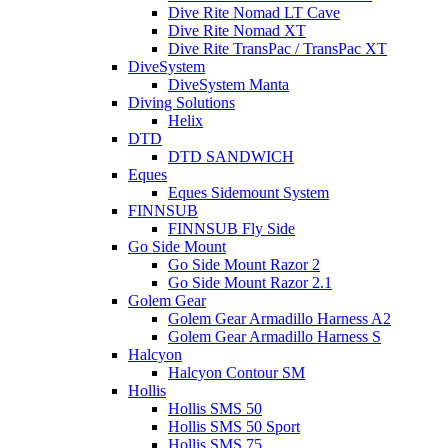
Dive Rite Nomad LT Cave
Dive Rite Nomad XT
Dive Rite TransPac / TransPac XT
DiveSystem
DiveSystem Manta
Diving Solutions
Helix
DTD
DTD SANDWICH
Eques
Eques Sidemount System
FINNSUB
FINNSUB Fly Side
Go Side Mount
Go Side Mount Razor 2
Go Side Mount Razor 2.1
Golem Gear
Golem Gear Armadillo Harness A2
Golem Gear Armadillo Harness S
Halcyon
Halcyon Contour SM
Hollis
Hollis SMS 50
Hollis SMS 50 Sport
Hollis SMS 75