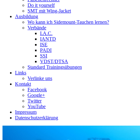
Do it yourself
SMT mit Wing-Jacket
Ausbildung
Wo kann ich Sidemount-Tauchen lernen?
Verbände
I.A.C.
IANTD
ISE
PADI
SSI
VDST/DTSA
Standard Trainingsübungen
Links
Verlinke uns
Kontakt
Facebook
Google+
Twitter
YouTube
Impressum
Datenschutzerklärung
Das Sidemount-Forum ist auf