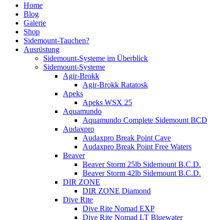
Home
Blog
Galerie
Shop
Sidemount-Tauchen?
Ausrüstung
Sidemount-Systeme im Überblick
Sidemount-Systeme
Agir-Brokk
Agir-Brokk Ratatosk
Apeks
Apeks WSX 25
Aquamundo
Aquamundo Complete Sidemount BCD
Audaxpro
Audaxpro Break Point Cave
Audaxpro Break Point Free Waters
Beaver
Beaver Storm 25lb Sidemount B.C.D.
Beaver Storm 42lb Sidemount B.C.D.
DIR ZONE
DIR ZONE Diamond
Dive Rite
Dive Rite Nomad EXP
Dive Rite Nomad LT Bluewater