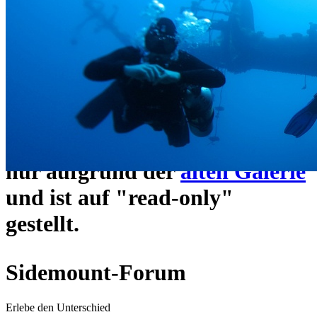
ein neues Forensystem
umgezogen und wie gewohnt
unter
https://www.sidemount-
forum.com
erreichbar.
Das alte Forum hier existiert
nur aufgrund der
alten Galerie
und ist auf "read-only"
gestellt.
Sidemount-Forum
Erlebe den Unterschied