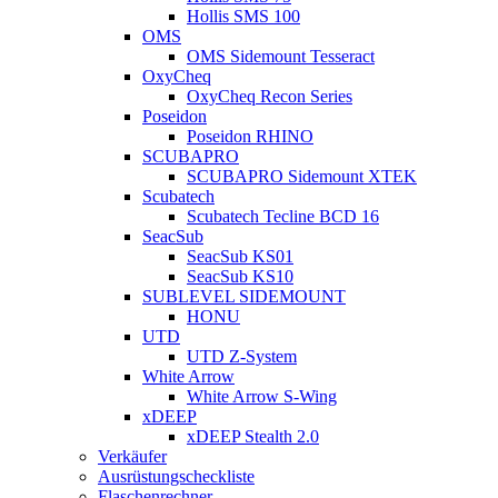
Hollis SMS 100
OMS
OMS Sidemount Tesseract
OxyCheq
OxyCheq Recon Series
Poseidon
Poseidon RHINO
SCUBAPRO
SCUBAPRO Sidemount XTEK
Scubatech
Scubatech Tecline BCD 16
SeacSub
SeacSub KS01
SeacSub KS10
SUBLEVEL SIDEMOUNT
HONU
UTD
UTD Z-System
White Arrow
White Arrow S-Wing
xDEEP
xDEEP Stealth 2.0
Verkäufer
Ausrüstungscheckliste
Flaschenrechner