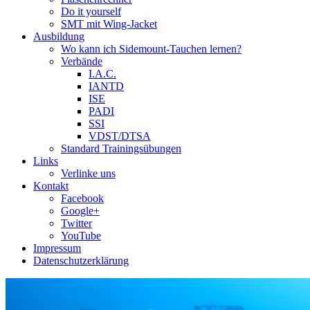
Do it yourself
SMT mit Wing-Jacket
Ausbildung
Wo kann ich Sidemount-Tauchen lernen?
Verbände
I.A.C.
IANTD
ISE
PADI
SSI
VDST/DTSA
Standard Trainingsübungen
Links
Verlinke uns
Kontakt
Facebook
Google+
Twitter
YouTube
Impressum
Datenschutzerklärung
Das Sidemount-Forum ist auf