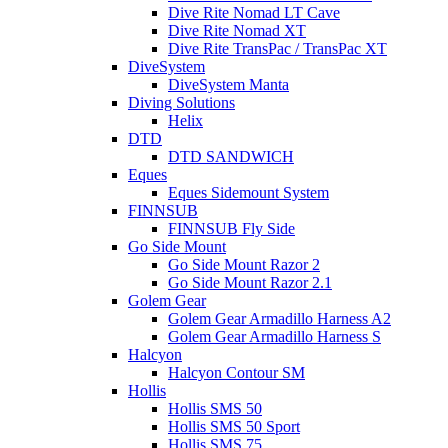
Dive Rite Nomad LT Cave
Dive Rite Nomad XT
Dive Rite TransPac / TransPac XT
DiveSystem
DiveSystem Manta
Diving Solutions
Helix
DTD
DTD SANDWICH
Eques
Eques Sidemount System
FINNSUB
FINNSUB Fly Side
Go Side Mount
Go Side Mount Razor 2
Go Side Mount Razor 2.1
Golem Gear
Golem Gear Armadillo Harness A2
Golem Gear Armadillo Harness S
Halcyon
Halcyon Contour SM
Hollis
Hollis SMS 50
Hollis SMS 50 Sport
Hollis SMS 75