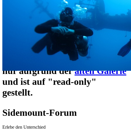
ein neues Forensystem
umgezogen und wie gewohnt
unter
https://www.sidemount-
forum.com
erreichbar.
Das alte Forum hier existiert
nur aufgrund der
alten Galerie
und ist auf "read-only"
gestellt.
Sidemount-Forum
Erlebe den Unterschied