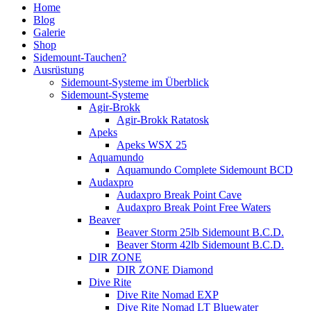
Home
Blog
Galerie
Shop
Sidemount-Tauchen?
Ausrüstung
Sidemount-Systeme im Überblick
Sidemount-Systeme
Agir-Brokk
Agir-Brokk Ratatosk
Apeks
Apeks WSX 25
Aquamundo
Aquamundo Complete Sidemount BCD
Audaxpro
Audaxpro Break Point Cave
Audaxpro Break Point Free Waters
Beaver
Beaver Storm 25lb Sidemount B.C.D.
Beaver Storm 42lb Sidemount B.C.D.
DIR ZONE
DIR ZONE Diamond
Dive Rite
Dive Rite Nomad EXP
Dive Rite Nomad LT Bluewater