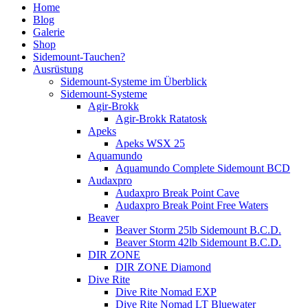
Home
Blog
Galerie
Shop
Sidemount-Tauchen?
Ausrüstung
Sidemount-Systeme im Überblick
Sidemount-Systeme
Agir-Brokk
Agir-Brokk Ratatosk
Apeks
Apeks WSX 25
Aquamundo
Aquamundo Complete Sidemount BCD
Audaxpro
Audaxpro Break Point Cave
Audaxpro Break Point Free Waters
Beaver
Beaver Storm 25lb Sidemount B.C.D.
Beaver Storm 42lb Sidemount B.C.D.
DIR ZONE
DIR ZONE Diamond
Dive Rite
Dive Rite Nomad EXP
Dive Rite Nomad LT Bluewater