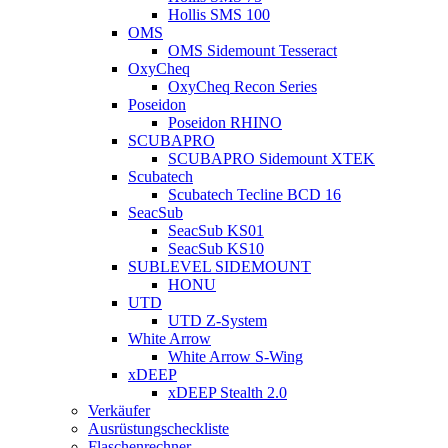
Hollis SMS 100
OMS
OMS Sidemount Tesseract
OxyCheq
OxyCheq Recon Series
Poseidon
Poseidon RHINO
SCUBAPRO
SCUBAPRO Sidemount XTEK
Scubatech
Scubatech Tecline BCD 16
SeacSub
SeacSub KS01
SeacSub KS10
SUBLEVEL SIDEMOUNT
HONU
UTD
UTD Z-System
White Arrow
White Arrow S-Wing
xDEEP
xDEEP Stealth 2.0
Verkäufer
Ausrüstungscheckliste
Flaschenrechner