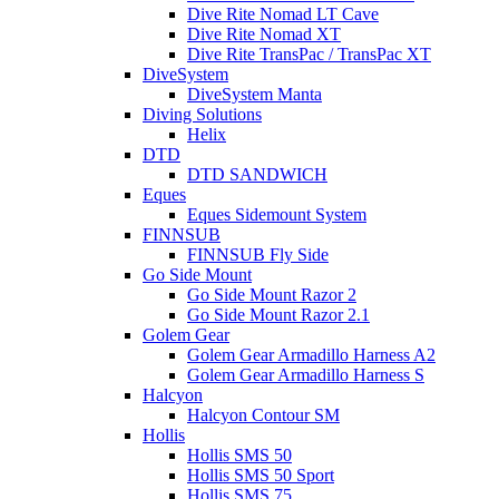
Dive Rite Nomad LT Cave
Dive Rite Nomad XT
Dive Rite TransPac / TransPac XT
DiveSystem
DiveSystem Manta
Diving Solutions
Helix
DTD
DTD SANDWICH
Eques
Eques Sidemount System
FINNSUB
FINNSUB Fly Side
Go Side Mount
Go Side Mount Razor 2
Go Side Mount Razor 2.1
Golem Gear
Golem Gear Armadillo Harness A2
Golem Gear Armadillo Harness S
Halcyon
Halcyon Contour SM
Hollis
Hollis SMS 50
Hollis SMS 50 Sport
Hollis SMS 75