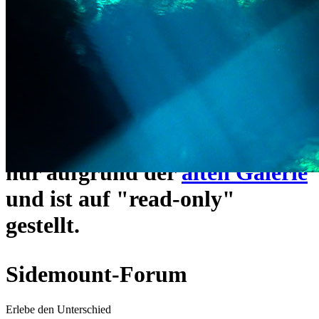
ein neues Forensystem
umgezogen und wie gewohnt
unter
https://www.sidemount-
forum.com
erreichbar.
Das alte Forum hier existiert
nur aufgrund der
alten Galerie
und ist auf "read-only"
gestellt.
Sidemount-Forum
Erlebe den Unterschied