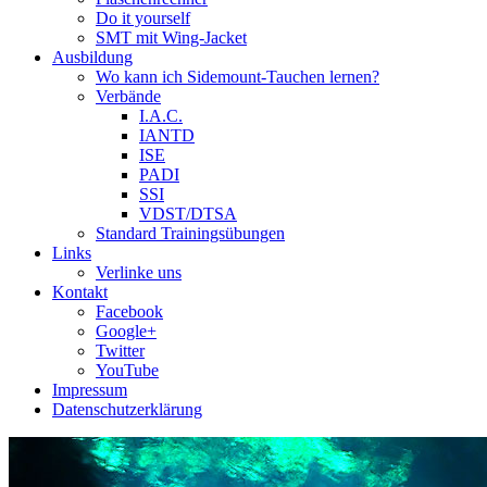
Do it yourself
SMT mit Wing-Jacket
Ausbildung
Wo kann ich Sidemount-Tauchen lernen?
Verbände
I.A.C.
IANTD
ISE
PADI
SSI
VDST/DTSA
Standard Trainingsübungen
Links
Verlinke uns
Kontakt
Facebook
Google+
Twitter
YouTube
Impressum
Datenschutzerklärung
Das Sidemount-Forum ist auf