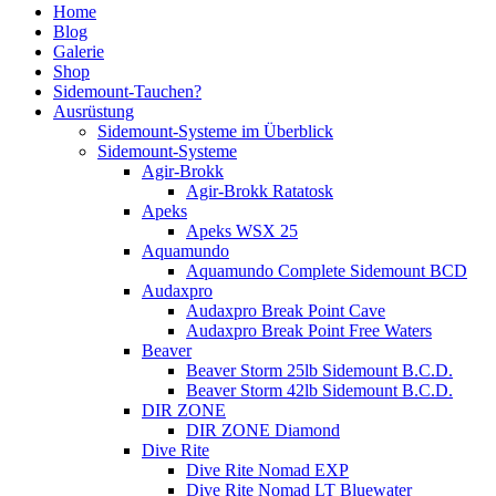
Home
Blog
Galerie
Shop
Sidemount-Tauchen?
Ausrüstung
Sidemount-Systeme im Überblick
Sidemount-Systeme
Agir-Brokk
Agir-Brokk Ratatosk
Apeks
Apeks WSX 25
Aquamundo
Aquamundo Complete Sidemount BCD
Audaxpro
Audaxpro Break Point Cave
Audaxpro Break Point Free Waters
Beaver
Beaver Storm 25lb Sidemount B.C.D.
Beaver Storm 42lb Sidemount B.C.D.
DIR ZONE
DIR ZONE Diamond
Dive Rite
Dive Rite Nomad EXP
Dive Rite Nomad LT Bluewater