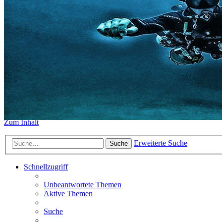
https://www.sidemount-forum.
Das alte Forum hier existiert n
Sidemount-Forum
Erlebe den Unterschied
Zum Inhalt
Erweiterte Suche
Suche
Schnellzugriff
Unbeantwortete Themen
Aktive Themen
Suche