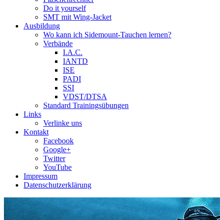
Do it yourself
SMT mit Wing-Jacket
Ausbildung
Wo kann ich Sidemount-Tauchen lernen?
Verbände
I.A.C.
IANTD
ISE
PADI
SSI
VDST/DTSA
Standard Trainingsübungen
Links
Verlinke uns
Kontakt
Facebook
Google+
Twitter
YouTube
Impressum
Datenschutzerklärung
Das Sidemount-Forum ist auf e