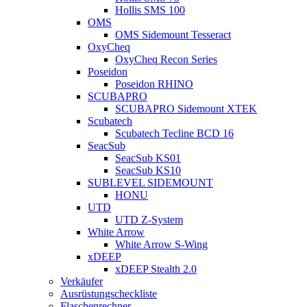
Hollis SMS 100
OMS
OMS Sidemount Tesseract
OxyCheq
OxyCheq Recon Series
Poseidon
Poseidon RHINO
SCUBAPRO
SCUBAPRO Sidemount XTEK
Scubatech
Scubatech Tecline BCD 16
SeacSub
SeacSub KS01
SeacSub KS10
SUBLEVEL SIDEMOUNT
HONU
UTD
UTD Z-System
White Arrow
White Arrow S-Wing
xDEEP
xDEEP Stealth 2.0
Verkäufer
Ausrüstungscheckliste
Flaschenrechner