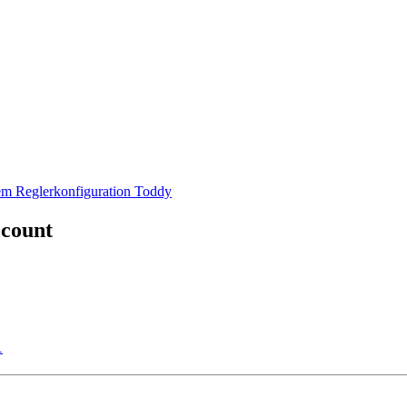
em Reglerkonfiguration Toddy
ccount
1