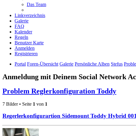
Das Team
Linkverzeichnis
Galerie
FAQ
Kalender
Regeln
Benutzer Karte
Anmelden
Registrieren
Portal
Foren-Übersicht
Galerie
Persönliche Alben
Stefus
Probl
Anmeldung mit Deinem Social Network A
Problem Reglerkonfiguration Toddy
7 Bilder • Seite
1
von
1
Regerlerkonfigurartion Sidemount Toddy Hybrid 00