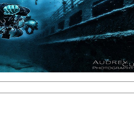
com
erreichbar.
ur aufgrund der
alten Galerie
und 