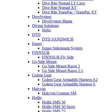
Dive Rite Nomad LT Cave
Dive Rite Nomad XT
Dive Rite TransPac / TransPac XT
DiveSystem
DiveSystem Manta
Diving Solutions
Helix
DTD
DTD SANDWICH
Eques
Eques Sidemount System
FINNSUB
FINNSUB Fly Side
Go Side Mount
Go Side Mount Razor 2
Go Side Mount Razor 2.1
Golem Gear
Golem Gear Armadillo Harness A2
Golem Gear Armadillo Harness S
Halcyon
Halcyon Contour SM
Hollis
Hollis SMS 50
Hollis SMS 50 Sport
Hollis SMS 75