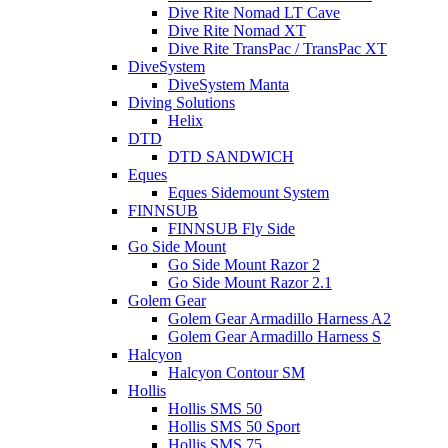
Dive Rite Nomad LT Cave
Dive Rite Nomad XT
Dive Rite TransPac / TransPac XT
DiveSystem
DiveSystem Manta
Diving Solutions
Helix
DTD
DTD SANDWICH
Eques
Eques Sidemount System
FINNSUB
FINNSUB Fly Side
Go Side Mount
Go Side Mount Razor 2
Go Side Mount Razor 2.1
Golem Gear
Golem Gear Armadillo Harness A2
Golem Gear Armadillo Harness S
Halcyon
Halcyon Contour SM
Hollis
Hollis SMS 50
Hollis SMS 50 Sport
Hollis SMS 75