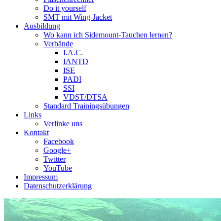
Do it yourself
SMT mit Wing-Jacket
Ausbildung
Wo kann ich Sidemount-Tauchen lernen?
Verbände
I.A.C.
IANTD
ISE
PADI
SSI
VDST/DTSA
Standard Trainingsübungen
Links
Verlinke uns
Kontakt
Facebook
Google+
Twitter
YouTube
Impressum
Datenschutzerklärung
Das Sidemount-Forum ist auf