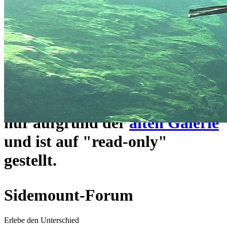
ein neues Forensystem
umgezogen und wie gewohnt
unter
https://www.sidemount-
forum.com
erreichbar.
Das alte Forum hier existiert
nur aufgrund der
alten Galerie
und ist auf "read-only"
gestellt.
Sidemount-Forum
Erlebe den Unterschied