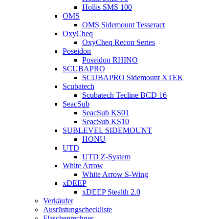
Hollis SMS 100
OMS
OMS Sidemount Tesseract
OxyCheq
OxyCheq Recon Series
Poseidon
Poseidon RHINO
SCUBAPRO
SCUBAPRO Sidemount XTEK
Scubatech
Scubatech Tecline BCD 16
SeacSub
SeacSub KS01
SeacSub KS10
SUBLEVEL SIDEMOUNT
HONU
UTD
UTD Z-System
White Arrow
White Arrow S-Wing
xDEEP
xDEEP Stealth 2.0
Verkäufer
Ausrüstungscheckliste
Flaschenrechner