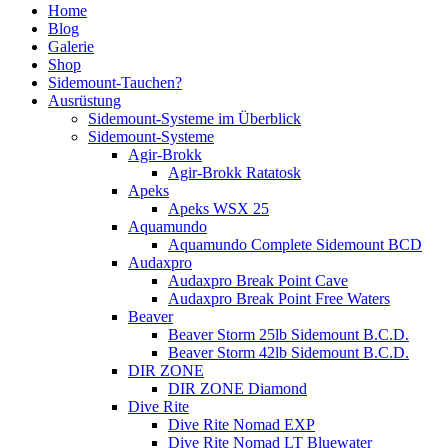
Home
Blog
Galerie
Shop
Sidemount-Tauchen?
Ausrüstung
Sidemount-Systeme im Überblick
Sidemount-Systeme
Agir-Brokk
Agir-Brokk Ratatosk
Apeks
Apeks WSX 25
Aquamundo
Aquamundo Complete Sidemount BCD
Audaxpro
Audaxpro Break Point Cave
Audaxpro Break Point Free Waters
Beaver
Beaver Storm 25lb Sidemount B.C.D.
Beaver Storm 42lb Sidemount B.C.D.
DIR ZONE
DIR ZONE Diamond
Dive Rite
Dive Rite Nomad EXP
Dive Rite Nomad LT Bluewater