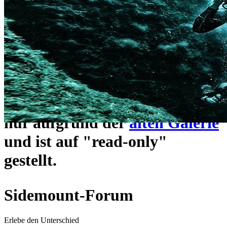
ein neues Forensystem
umgezogen und wie gewohnt
unter
https://www.sidemount-
forum.com
erreichbar.
Das alte Forum hier existiert
nur aufgrund der
alten Galerie
und ist auf "read-only"
gestellt.
Sidemount-Forum
Erlebe den Unterschied