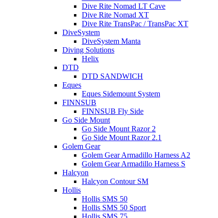
Dive Rite Nomad LT Cave
Dive Rite Nomad XT
Dive Rite TransPac / TransPac XT
DiveSystem
DiveSystem Manta
Diving Solutions
Helix
DTD
DTD SANDWICH
Eques
Eques Sidemount System
FINNSUB
FINNSUB Fly Side
Go Side Mount
Go Side Mount Razor 2
Go Side Mount Razor 2.1
Golem Gear
Golem Gear Armadillo Harness A2
Golem Gear Armadillo Harness S
Halcyon
Halcyon Contour SM
Hollis
Hollis SMS 50
Hollis SMS 50 Sport
Hollis SMS 75