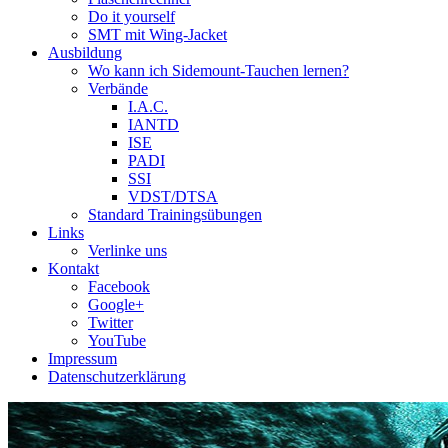
Do it yourself
SMT mit Wing-Jacket
Ausbildung
Wo kann ich Sidemount-Tauchen lernen?
Verbände
I.A.C.
IANTD
ISE
PADI
SSI
VDST/DTSA
Standard Trainingsübungen
Links
Verlinke uns
Kontakt
Facebook
Google+
Twitter
YouTube
Impressum
Datenschutzerklärung
Das Sidemount-Forum ist auf