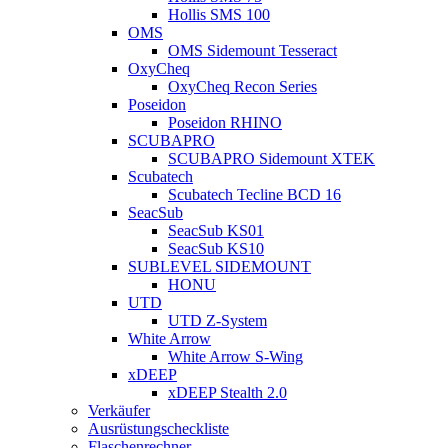
Hollis SMS 100
OMS
OMS Sidemount Tesseract
OxyCheq
OxyCheq Recon Series
Poseidon
Poseidon RHINO
SCUBAPRO
SCUBAPRO Sidemount XTEK
Scubatech
Scubatech Tecline BCD 16
SeacSub
SeacSub KS01
SeacSub KS10
SUBLEVEL SIDEMOUNT
HONU
UTD
UTD Z-System
White Arrow
White Arrow S-Wing
xDEEP
xDEEP Stealth 2.0
Verkäufer
Ausrüstungscheckliste
Flaschenrechner