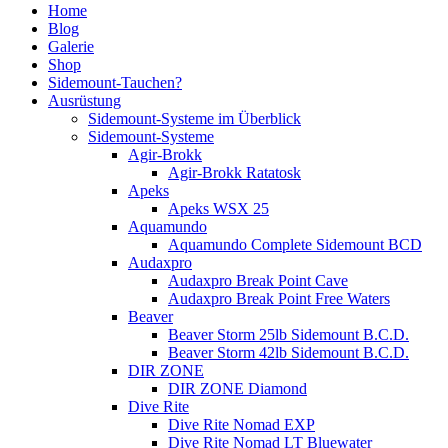
Home
Blog
Galerie
Shop
Sidemount-Tauchen?
Ausrüstung
Sidemount-Systeme im Überblick
Sidemount-Systeme
Agir-Brokk
Agir-Brokk Ratatosk
Apeks
Apeks WSX 25
Aquamundo
Aquamundo Complete Sidemount BCD
Audaxpro
Audaxpro Break Point Cave
Audaxpro Break Point Free Waters
Beaver
Beaver Storm 25lb Sidemount B.C.D.
Beaver Storm 42lb Sidemount B.C.D.
DIR ZONE
DIR ZONE Diamond
Dive Rite
Dive Rite Nomad EXP
Dive Rite Nomad LT Bluewater