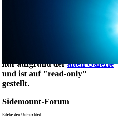
ein neues Forensystem
umgezogen und wie gewohnt
unter
https://www.sidemount-
forum.com
erreichbar.
Das alte Forum hier existiert
nur aufgrund der
alten Galerie
und ist auf "read-only"
gestellt.
Sidemount-Forum
Erlebe den Unterschied