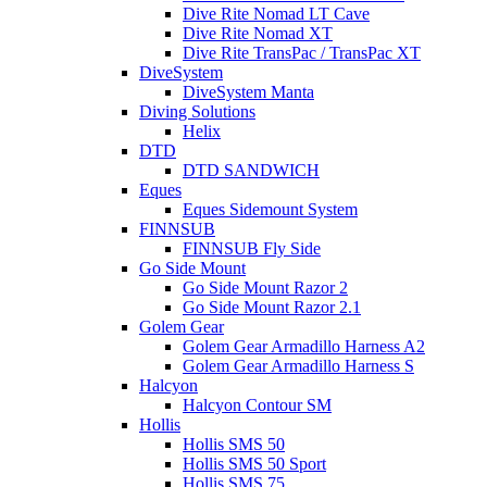
Dive Rite Nomad LT Cave
Dive Rite Nomad XT
Dive Rite TransPac / TransPac XT
DiveSystem
DiveSystem Manta
Diving Solutions
Helix
DTD
DTD SANDWICH
Eques
Eques Sidemount System
FINNSUB
FINNSUB Fly Side
Go Side Mount
Go Side Mount Razor 2
Go Side Mount Razor 2.1
Golem Gear
Golem Gear Armadillo Harness A2
Golem Gear Armadillo Harness S
Halcyon
Halcyon Contour SM
Hollis
Hollis SMS 50
Hollis SMS 50 Sport
Hollis SMS 75