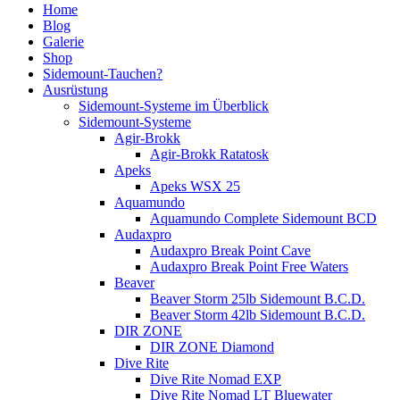
Home
Blog
Galerie
Shop
Sidemount-Tauchen?
Ausrüstung
Sidemount-Systeme im Überblick
Sidemount-Systeme
Agir-Brokk
Agir-Brokk Ratatosk
Apeks
Apeks WSX 25
Aquamundo
Aquamundo Complete Sidemount BCD
Audaxpro
Audaxpro Break Point Cave
Audaxpro Break Point Free Waters
Beaver
Beaver Storm 25lb Sidemount B.C.D.
Beaver Storm 42lb Sidemount B.C.D.
DIR ZONE
DIR ZONE Diamond
Dive Rite
Dive Rite Nomad EXP
Dive Rite Nomad LT Bluewater