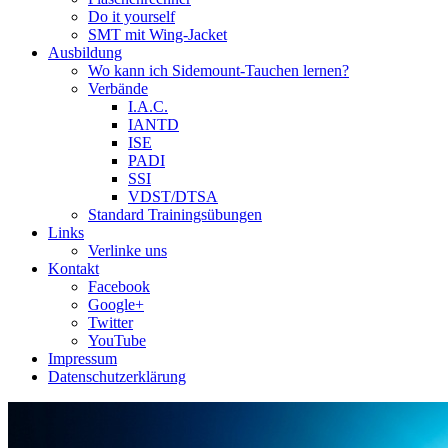
Do it yourself
SMT mit Wing-Jacket
Ausbildung
Wo kann ich Sidemount-Tauchen lernen?
Verbände
I.A.C.
IANTD
ISE
PADI
SSI
VDST/DTSA
Standard Trainingsübungen
Links
Verlinke uns
Kontakt
Facebook
Google+
Twitter
YouTube
Impressum
Datenschutzerklärung
Das Sidemount-Forum ist auf