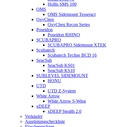
Hollis SMS 100
OMS
OMS Sidemount Tesseract
OxyCheq
OxyCheq Recon Series
Poseidon
Poseidon RHINO
SCUBAPRO
SCUBAPRO Sidemount XTEK
Scubatech
Scubatech Tecline BCD 16
SeacSub
SeacSub KS01
SeacSub KS10
SUBLEVEL SIDEMOUNT
HONU
UTD
UTD Z-System
White Arrow
White Arrow S-Wing
xDEEP
xDEEP Stealth 2.0
Verkäufer
Ausrüstungscheckliste
Flaschenrechner