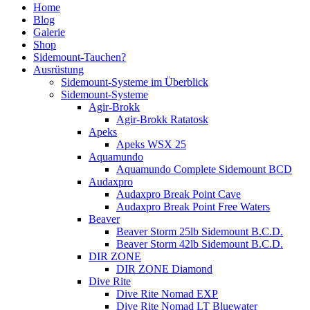
Home
Blog
Galerie
Shop
Sidemount-Tauchen?
Ausrüstung
Sidemount-Systeme im Überblick
Sidemount-Systeme
Agir-Brokk
Agir-Brokk Ratatosk
Apeks
Apeks WSX 25
Aquamundo
Aquamundo Complete Sidemount BCD
Audaxpro
Audaxpro Break Point Cave
Audaxpro Break Point Free Waters
Beaver
Beaver Storm 25lb Sidemount B.C.D.
Beaver Storm 42lb Sidemount B.C.D.
DIR ZONE
DIR ZONE Diamond
Dive Rite
Dive Rite Nomad EXP
Dive Rite Nomad LT Bluewater