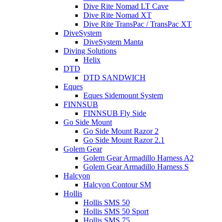
Dive Rite Nomad LT Cave
Dive Rite Nomad XT
Dive Rite TransPac / TransPac XT
DiveSystem
DiveSystem Manta
Diving Solutions
Helix
DTD
DTD SANDWICH
Eques
Eques Sidemount System
FINNSUB
FINNSUB Fly Side
Go Side Mount
Go Side Mount Razor 2
Go Side Mount Razor 2.1
Golem Gear
Golem Gear Armadillo Harness A2
Golem Gear Armadillo Harness S
Halcyon
Halcyon Contour SM
Hollis
Hollis SMS 50
Hollis SMS 50 Sport
Hollis SMS 75