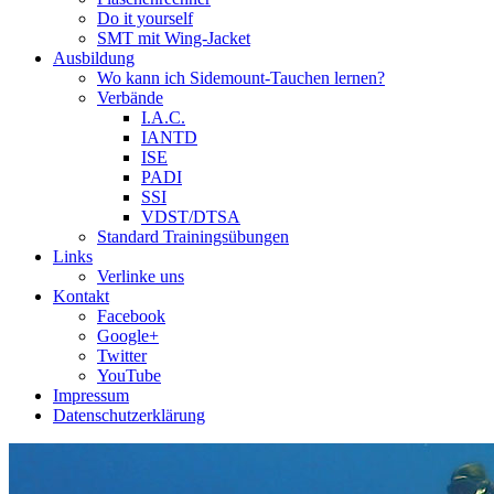
Do it yourself
SMT mit Wing-Jacket
Ausbildung
Wo kann ich Sidemount-Tauchen lernen?
Verbände
I.A.C.
IANTD
ISE
PADI
SSI
VDST/DTSA
Standard Trainingsübungen
Links
Verlinke uns
Kontakt
Facebook
Google+
Twitter
YouTube
Impressum
Datenschutzerklärung
Das Sidemount-Forum ist auf