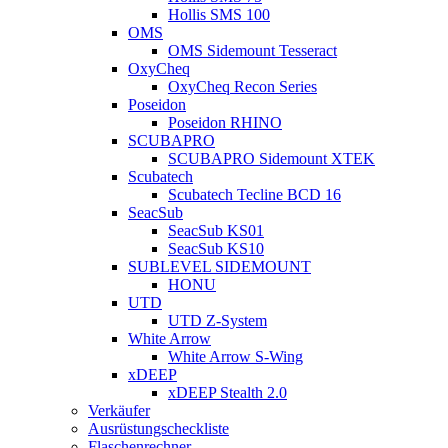
Hollis SMS 100
OMS
OMS Sidemount Tesseract
OxyCheq
OxyCheq Recon Series
Poseidon
Poseidon RHINO
SCUBAPRO
SCUBAPRO Sidemount XTEK
Scubatech
Scubatech Tecline BCD 16
SeacSub
SeacSub KS01
SeacSub KS10
SUBLEVEL SIDEMOUNT
HONU
UTD
UTD Z-System
White Arrow
White Arrow S-Wing
xDEEP
xDEEP Stealth 2.0
Verkäufer
Ausrüstungscheckliste
Flaschenrechner