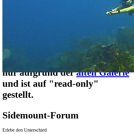
ein neues Forensystem
umgezogen und wie gewohnt
unter
https://www.sidemount-
forum.com
erreichbar.
Das alte Forum hier existiert
nur aufgrund der
alten Galerie
und ist auf "read-only"
gestellt.
Sidemount-Forum
Erlebe den Unterschied