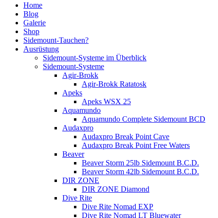
Home
Blog
Galerie
Shop
Sidemount-Tauchen?
Ausrüstung
Sidemount-Systeme im Überblick
Sidemount-Systeme
Agir-Brokk
Agir-Brokk Ratatosk
Apeks
Apeks WSX 25
Aquamundo
Aquamundo Complete Sidemount BCD
Audaxpro
Audaxpro Break Point Cave
Audaxpro Break Point Free Waters
Beaver
Beaver Storm 25lb Sidemount B.C.D.
Beaver Storm 42lb Sidemount B.C.D.
DIR ZONE
DIR ZONE Diamond
Dive Rite
Dive Rite Nomad EXP
Dive Rite Nomad LT Bluewater