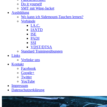
Do it yourself
SMT mit Wing-Jacket
Ausbildung
Wo kann ich Sidemount-Tauchen lernen?
Verbände
I.A.C.
IANTD
ISE
PADI
SSI
VDST/DTSA
Standard Trainingsübungen
Links
Verlinke uns
Kontakt
Facebook
Google+
Twitter
YouTube
Impressum
Datenschutzerklärung
Das Sidemount-Forum ist auf