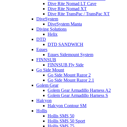
Dive Rite Nomad LT Cave
Dive Rite Nomad XT
Dive Rite TransPac / TransPac XT
DiveSystem
DiveSystem Manta
Diving Solutions
Helix
DTD
DTD SANDWICH
Eques
Eques Sidemount System
FINNSUB
FINNSUB Fly Side
Go Side Mount
Go Side Mount Razor 2
Go Side Mount Razor 2.1
Golem Gear
Golem Gear Armadillo Harness A2
Golem Gear Armadillo Harness S
Halcyon
Halcyon Contour SM
Hollis
Hollis SMS 50
Hollis SMS 50 Sport
Hollis SMS 75