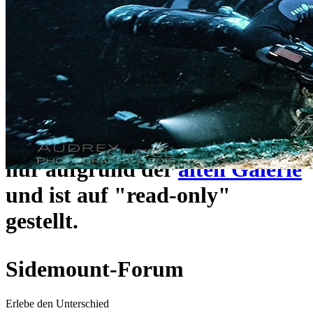
ein neues Forensystem
umgezogen und wie gewohnt
unter
https://www.sidemount-
forum.com
erreichbar.
Das alte Forum hier existiert
nur aufgrund der
alten Galerie
und ist auf "read-only"
gestellt.
Sidemount-Forum
Erlebe den Unterschied