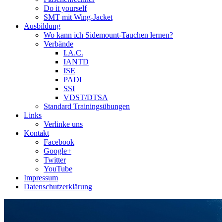
Do it yourself
SMT mit Wing-Jacket
Ausbildung
Wo kann ich Sidemount-Tauchen lernen?
Verbände
I.A.C.
IANTD
ISE
PADI
SSI
VDST/DTSA
Standard Trainingsübungen
Links
Verlinke uns
Kontakt
Facebook
Google+
Twitter
YouTube
Impressum
Datenschutzerklärung
Das Sidemount-Forum ist auf