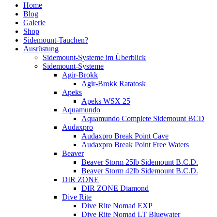
Home
Blog
Galerie
Shop
Sidemount-Tauchen?
Ausrüstung
Sidemount-Systeme im Überblick
Sidemount-Systeme
Agir-Brokk
Agir-Brokk Ratatosk
Apeks
Apeks WSX 25
Aquamundo
Aquamundo Complete Sidemount BCD
Audaxpro
Audaxpro Break Point Cave
Audaxpro Break Point Free Waters
Beaver
Beaver Storm 25lb Sidemount B.C.D.
Beaver Storm 42lb Sidemount B.C.D.
DIR ZONE
DIR ZONE Diamond
Dive Rite
Dive Rite Nomad EXP
Dive Rite Nomad LT Bluewater