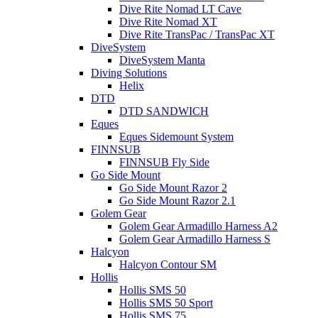
Dive Rite Nomad LT Cave
Dive Rite Nomad XT
Dive Rite TransPac / TransPac XT
DiveSystem
DiveSystem Manta
Diving Solutions
Helix
DTD
DTD SANDWICH
Eques
Eques Sidemount System
FINNSUB
FINNSUB Fly Side
Go Side Mount
Go Side Mount Razor 2
Go Side Mount Razor 2.1
Golem Gear
Golem Gear Armadillo Harness A2
Golem Gear Armadillo Harness S
Halcyon
Halcyon Contour SM
Hollis
Hollis SMS 50
Hollis SMS 50 Sport
Hollis SMS 75