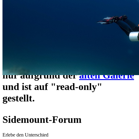
ein neues Forensystem
umgezogen und wie gewohnt
unter
https://www.sidemount-
forum.com
erreichbar.
Das alte Forum hier existiert
nur aufgrund der
alten Galerie
und ist auf "read-only"
gestellt.
Sidemount-Forum
Erlebe den Unterschied