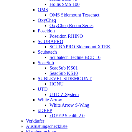
Hollis SMS 100
OMS
OMS Sidemount Tesseract
OxyCheq
OxyCheq Recon Series
Poseidon
Poseidon RHINO
SCUBAPRO
SCUBAPRO Sidemount XTEK
Scubatech
Scubatech Tecline BCD 16
SeacSub
SeacSub KS01
SeacSub KS10
SUBLEVEL SIDEMOUNT
HONU
UTD
UTD Z-System
White Arrow
White Arrow S-Wing
xDEEP
xDEEP Stealth 2.0
Verkäufer
Ausrüstungscheckliste
Flaschenrechner