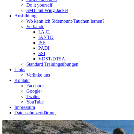
Do it yourself
SMT mit Wing-Jacket
Ausbildung
Wo kann ich Sidemount-Tauchen lernen?
Verbände
I.A.C.
IANTD
ISE
PADI
SSI
VDST/DTSA
Standard Trainingsübungen
Links
Verlinke uns
Kontakt
Facebook
Google+
Twitter
YouTube
Impressum
Datenschutzerklärung
Das Sidemount-Forum ist auf