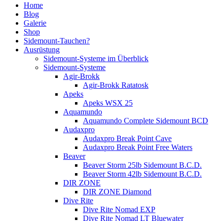
Home
Blog
Galerie
Shop
Sidemount-Tauchen?
Ausrüstung
Sidemount-Systeme im Überblick
Sidemount-Systeme
Agir-Brokk
Agir-Brokk Ratatosk
Apeks
Apeks WSX 25
Aquamundo
Aquamundo Complete Sidemount BCD
Audaxpro
Audaxpro Break Point Cave
Audaxpro Break Point Free Waters
Beaver
Beaver Storm 25lb Sidemount B.C.D.
Beaver Storm 42lb Sidemount B.C.D.
DIR ZONE
DIR ZONE Diamond
Dive Rite
Dive Rite Nomad EXP
Dive Rite Nomad LT Bluewater