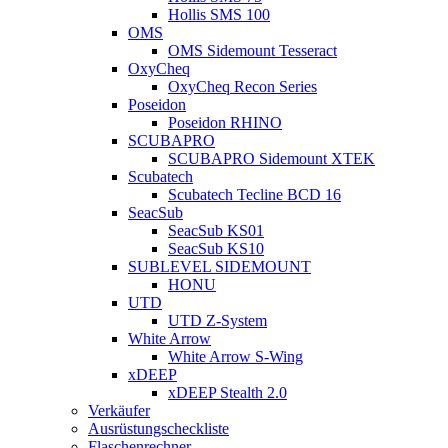
Hollis SMS 100
OMS
OMS Sidemount Tesseract
OxyCheq
OxyCheq Recon Series
Poseidon
Poseidon RHINO
SCUBAPRO
SCUBAPRO Sidemount XTEK
Scubatech
Scubatech Tecline BCD 16
SeacSub
SeacSub KS01
SeacSub KS10
SUBLEVEL SIDEMOUNT
HONU
UTD
UTD Z-System
White Arrow
White Arrow S-Wing
xDEEP
xDEEP Stealth 2.0
Verkäufer
Ausrüstungscheckliste
Flaschenrechner