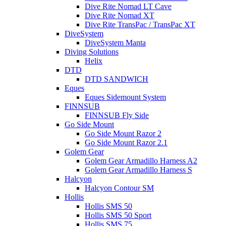
Dive Rite Nomad LT Cave
Dive Rite Nomad XT
Dive Rite TransPac / TransPac XT
DiveSystem
DiveSystem Manta
Diving Solutions
Helix
DTD
DTD SANDWICH
Eques
Eques Sidemount System
FINNSUB
FINNSUB Fly Side
Go Side Mount
Go Side Mount Razor 2
Go Side Mount Razor 2.1
Golem Gear
Golem Gear Armadillo Harness A2
Golem Gear Armadillo Harness S
Halcyon
Halcyon Contour SM
Hollis
Hollis SMS 50
Hollis SMS 50 Sport
Hollis SMS 75