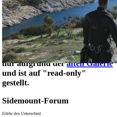
ein neues Forensystem
umgezogen und wie gewohnt
unter
https://www.sidemount-
forum.com
erreichbar.
Das alte Forum hier existiert
nur aufgrund der
alten Galerie
und ist auf "read-only"
gestellt.
Sidemount-Forum
Erlebe den Unterschied