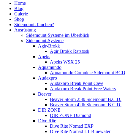
Home
Blog
Galerie
Shop
Sidemount-Tauchen?
Ausrüstung
Sidemount-Systeme im Überblick
Sidemount-Systeme
Agir-Brokk
Agir-Brokk Ratatosk
Apeks
Apeks WSX 25
Aquamundo
Aquamundo Complete Sidemount BCD
Audaxpro
Audaxpro Break Point Cave
Audaxpro Break Point Free Waters
Beaver
Beaver Storm 25lb Sidemount B.C.D.
Beaver Storm 42lb Sidemount B.C.D.
DIR ZONE
DIR ZONE Diamond
Dive Rite
Dive Rite Nomad EXP
Dive Rite Nomad LT Bluewater