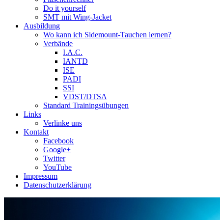
Do it yourself
SMT mit Wing-Jacket
Ausbildung
Wo kann ich Sidemount-Tauchen lernen?
Verbände
I.A.C.
IANTD
ISE
PADI
SSI
VDST/DTSA
Standard Trainingsübungen
Links
Verlinke uns
Kontakt
Facebook
Google+
Twitter
YouTube
Impressum
Datenschutzerklärung
Das Sidemount-Forum ist auf e