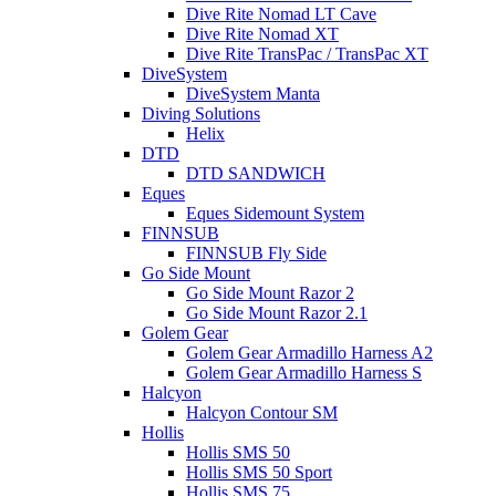
Dive Rite Nomad LT Cave
Dive Rite Nomad XT
Dive Rite TransPac / TransPac XT
DiveSystem
DiveSystem Manta
Diving Solutions
Helix
DTD
DTD SANDWICH
Eques
Eques Sidemount System
FINNSUB
FINNSUB Fly Side
Go Side Mount
Go Side Mount Razor 2
Go Side Mount Razor 2.1
Golem Gear
Golem Gear Armadillo Harness A2
Golem Gear Armadillo Harness S
Halcyon
Halcyon Contour SM
Hollis
Hollis SMS 50
Hollis SMS 50 Sport
Hollis SMS 75