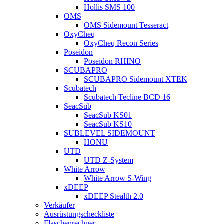
Hollis SMS 100
OMS
OMS Sidemount Tesseract
OxyCheq
OxyCheq Recon Series
Poseidon
Poseidon RHINO
SCUBAPRO
SCUBAPRO Sidemount XTEK
Scubatech
Scubatech Tecline BCD 16
SeacSub
SeacSub KS01
SeacSub KS10
SUBLEVEL SIDEMOUNT
HONU
UTD
UTD Z-System
White Arrow
White Arrow S-Wing
xDEEP
xDEEP Stealth 2.0
Verkäufer
Ausrüstungscheckliste
Flaschenrechner