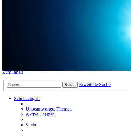
https://www.sidemount-forum.
Das alte Forum hier existiert n
Sidemount-Forum
Erlebe den Unterschied
Zum Inhalt
Erweiterte Suche
Suche
Schnellzugriff
Unbeantwortete Themen
Aktive Themen
Suche