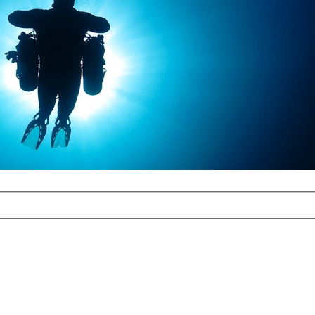
com
erreichbar.
ur aufgrund der
alten Galerie
und 