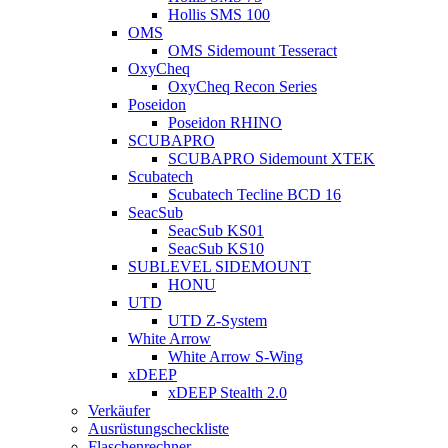
Hollis SMS 100
OMS
OMS Sidemount Tesseract
OxyCheq
OxyCheq Recon Series
Poseidon
Poseidon RHINO
SCUBAPRO
SCUBAPRO Sidemount XTEK
Scubatech
Scubatech Tecline BCD 16
SeacSub
SeacSub KS01
SeacSub KS10
SUBLEVEL SIDEMOUNT
HONU
UTD
UTD Z-System
White Arrow
White Arrow S-Wing
xDEEP
xDEEP Stealth 2.0
Verkäufer
Ausrüstungscheckliste
Flaschenrechner