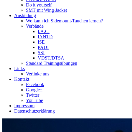
Do it yourself
SMT mit Wing-Jacket
Ausbildung
Wo kann ich Sidemount-Tauchen lernen?
Verbände
I.A.C.
IANTD
ISE
PADI
SSI
VDST/DTSA
Standard Trainingsübungen
Links
Verlinke uns
Kontakt
Facebook
Google+
Twitter
YouTube
Impressum
Datenschutzerklärung
Das Sidemount-Forum ist auf