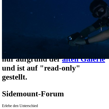
ein neues Forensystem
umgezogen und wie gewohnt
unter
https://www.sidemount-
forum.com
erreichbar.
Das alte Forum hier existiert
nur aufgrund der
alten Galerie
und ist auf "read-only"
gestellt.
Sidemount-Forum
Erlebe den Unterschied