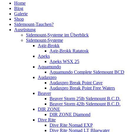
Home
Blog
Galerie
Shop
Sidemount-Tauchen?
Ausrüstung
Sidemount-Systeme im Überblick
Sidemount-Systeme
Agir-Brokk
Agir-Brokk Ratatosk
Apeks
Apeks WSX 25
Aquamundo
Aquamundo Complete Sidemount BCD
Audaxpro
Audaxpro Break Point Cave
Audaxpro Break Point Free Waters
Beaver
Beaver Storm 25lb Sidemount B.C.D.
Beaver Storm 42lb Sidemount B.C.D.
DIR ZONE
DIR ZONE Diamond
Dive Rite
Dive Rite Nomad EXP
Dive Rite Nomad LT Bluewater