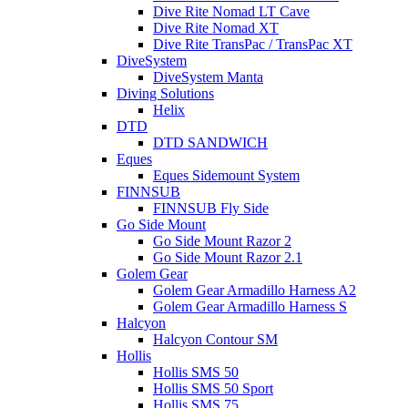
Dive Rite Nomad LT Cave
Dive Rite Nomad XT
Dive Rite TransPac / TransPac XT
DiveSystem
DiveSystem Manta
Diving Solutions
Helix
DTD
DTD SANDWICH
Eques
Eques Sidemount System
FINNSUB
FINNSUB Fly Side
Go Side Mount
Go Side Mount Razor 2
Go Side Mount Razor 2.1
Golem Gear
Golem Gear Armadillo Harness A2
Golem Gear Armadillo Harness S
Halcyon
Halcyon Contour SM
Hollis
Hollis SMS 50
Hollis SMS 50 Sport
Hollis SMS 75