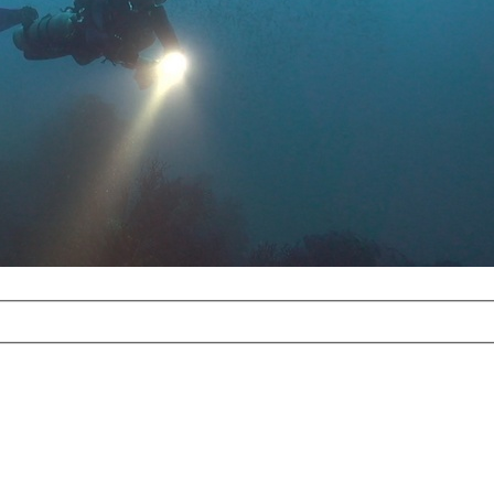
com
erreichbar.
ur aufgrund der
alten Galerie
und 