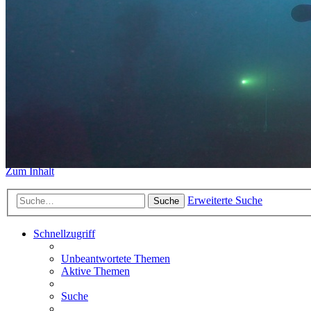
https://www.sidemount-forum.
Das alte Forum hier existiert n
Sidemount-Forum
Erlebe den Unterschied
Zum Inhalt
Erweiterte Suche
Suche
Schnellzugriff
Unbeantwortete Themen
Aktive Themen
Suche