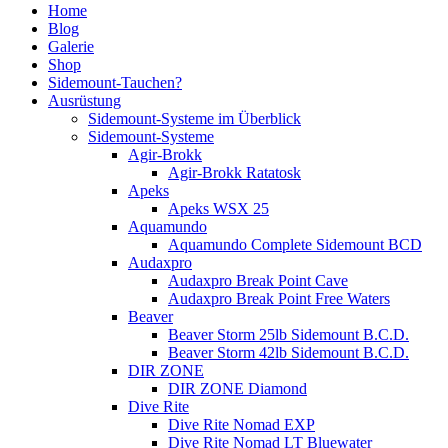
Home
Blog
Galerie
Shop
Sidemount-Tauchen?
Ausrüstung
Sidemount-Systeme im Überblick
Sidemount-Systeme
Agir-Brokk
Agir-Brokk Ratatosk
Apeks
Apeks WSX 25
Aquamundo
Aquamundo Complete Sidemount BCD
Audaxpro
Audaxpro Break Point Cave
Audaxpro Break Point Free Waters
Beaver
Beaver Storm 25lb Sidemount B.C.D.
Beaver Storm 42lb Sidemount B.C.D.
DIR ZONE
DIR ZONE Diamond
Dive Rite
Dive Rite Nomad EXP
Dive Rite Nomad LT Bluewater