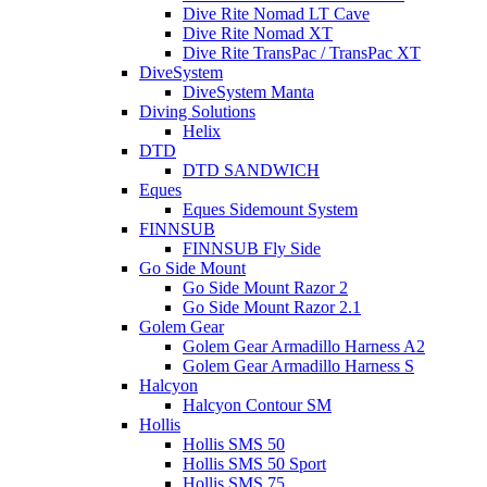
Dive Rite Nomad LT Cave
Dive Rite Nomad XT
Dive Rite TransPac / TransPac XT
DiveSystem
DiveSystem Manta
Diving Solutions
Helix
DTD
DTD SANDWICH
Eques
Eques Sidemount System
FINNSUB
FINNSUB Fly Side
Go Side Mount
Go Side Mount Razor 2
Go Side Mount Razor 2.1
Golem Gear
Golem Gear Armadillo Harness A2
Golem Gear Armadillo Harness S
Halcyon
Halcyon Contour SM
Hollis
Hollis SMS 50
Hollis SMS 50 Sport
Hollis SMS 75