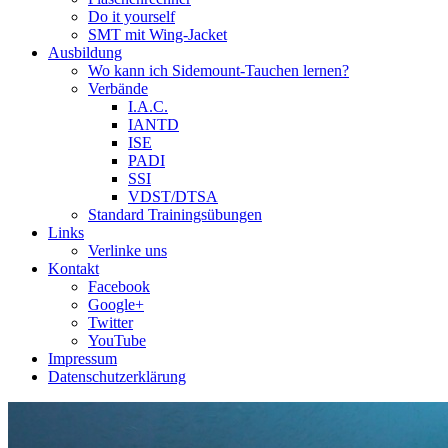
Do it yourself
SMT mit Wing-Jacket
Ausbildung
Wo kann ich Sidemount-Tauchen lernen?
Verbände
I.A.C.
IANTD
ISE
PADI
SSI
VDST/DTSA
Standard Trainingsübungen
Links
Verlinke uns
Kontakt
Facebook
Google+
Twitter
YouTube
Impressum
Datenschutzerklärung
Das Sidemount-Forum ist auf e