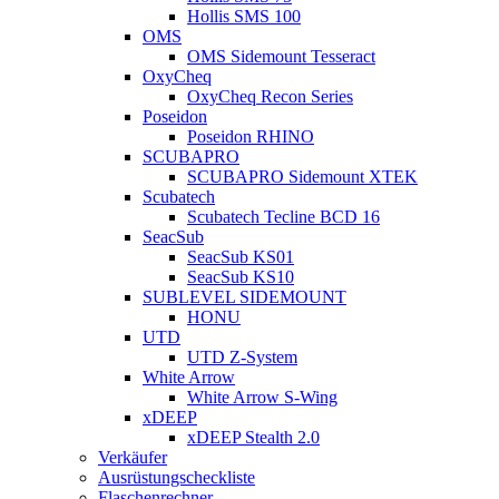
Hollis SMS 100
OMS
OMS Sidemount Tesseract
OxyCheq
OxyCheq Recon Series
Poseidon
Poseidon RHINO
SCUBAPRO
SCUBAPRO Sidemount XTEK
Scubatech
Scubatech Tecline BCD 16
SeacSub
SeacSub KS01
SeacSub KS10
SUBLEVEL SIDEMOUNT
HONU
UTD
UTD Z-System
White Arrow
White Arrow S-Wing
xDEEP
xDEEP Stealth 2.0
Verkäufer
Ausrüstungscheckliste
Flaschenrechner