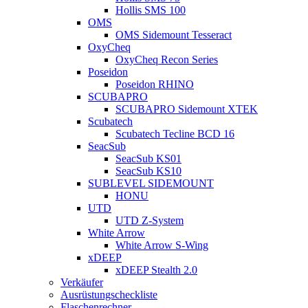
Hollis SMS 100
OMS
OMS Sidemount Tesseract
OxyCheq
OxyCheq Recon Series
Poseidon
Poseidon RHINO
SCUBAPRO
SCUBAPRO Sidemount XTEK
Scubatech
Scubatech Tecline BCD 16
SeacSub
SeacSub KS01
SeacSub KS10
SUBLEVEL SIDEMOUNT
HONU
UTD
UTD Z-System
White Arrow
White Arrow S-Wing
xDEEP
xDEEP Stealth 2.0
Verkäufer
Ausrüstungscheckliste
Flaschenrechner