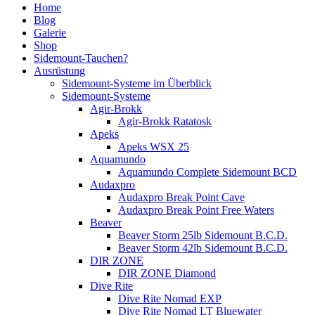
Home
Blog
Galerie
Shop
Sidemount-Tauchen?
Ausrüstung
Sidemount-Systeme im Überblick
Sidemount-Systeme
Agir-Brokk
Agir-Brokk Ratatosk
Apeks
Apeks WSX 25
Aquamundo
Aquamundo Complete Sidemount BCD
Audaxpro
Audaxpro Break Point Cave
Audaxpro Break Point Free Waters
Beaver
Beaver Storm 25lb Sidemount B.C.D.
Beaver Storm 42lb Sidemount B.C.D.
DIR ZONE
DIR ZONE Diamond
Dive Rite
Dive Rite Nomad EXP
Dive Rite Nomad LT Bluewater