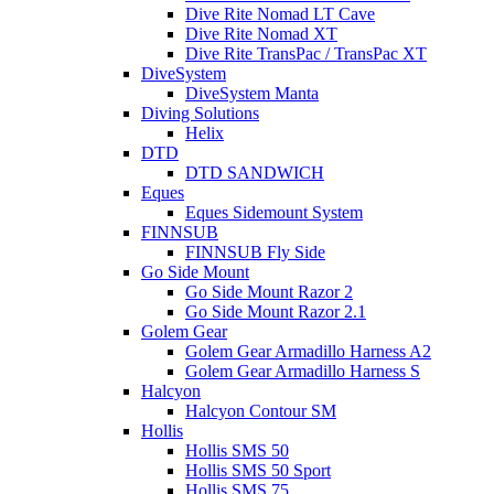
Dive Rite Nomad LT Cave
Dive Rite Nomad XT
Dive Rite TransPac / TransPac XT
DiveSystem
DiveSystem Manta
Diving Solutions
Helix
DTD
DTD SANDWICH
Eques
Eques Sidemount System
FINNSUB
FINNSUB Fly Side
Go Side Mount
Go Side Mount Razor 2
Go Side Mount Razor 2.1
Golem Gear
Golem Gear Armadillo Harness A2
Golem Gear Armadillo Harness S
Halcyon
Halcyon Contour SM
Hollis
Hollis SMS 50
Hollis SMS 50 Sport
Hollis SMS 75