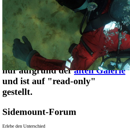
ein neues Forensystem
umgezogen und wie gewohnt
unter
https://www.sidemount-
forum.com
erreichbar.
Das alte Forum hier existiert
nur aufgrund der
alten Galerie
und ist auf "read-only"
gestellt.
Sidemount-Forum
Erlebe den Unterschied