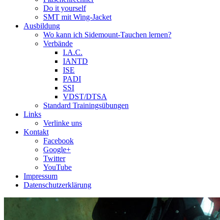
Do it yourself
SMT mit Wing-Jacket
Ausbildung
Wo kann ich Sidemount-Tauchen lernen?
Verbände
I.A.C.
IANTD
ISE
PADI
SSI
VDST/DTSA
Standard Trainingsübungen
Links
Verlinke uns
Kontakt
Facebook
Google+
Twitter
YouTube
Impressum
Datenschutzerklärung
Das Sidemount-Forum ist auf