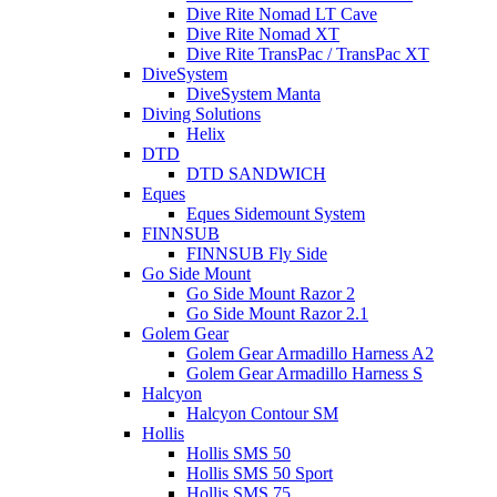
Dive Rite Nomad LT Cave
Dive Rite Nomad XT
Dive Rite TransPac / TransPac XT
DiveSystem
DiveSystem Manta
Diving Solutions
Helix
DTD
DTD SANDWICH
Eques
Eques Sidemount System
FINNSUB
FINNSUB Fly Side
Go Side Mount
Go Side Mount Razor 2
Go Side Mount Razor 2.1
Golem Gear
Golem Gear Armadillo Harness A2
Golem Gear Armadillo Harness S
Halcyon
Halcyon Contour SM
Hollis
Hollis SMS 50
Hollis SMS 50 Sport
Hollis SMS 75