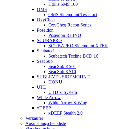
Hollis SMS 100
OMS
OMS Sidemount Tesseract
OxyCheq
OxyCheq Recon Series
Poseidon
Poseidon RHINO
SCUBAPRO
SCUBAPRO Sidemount XTEK
Scubatech
Scubatech Tecline BCD 16
SeacSub
SeacSub KS01
SeacSub KS10
SUBLEVEL SIDEMOUNT
HONU
UTD
UTD Z-System
White Arrow
White Arrow S-Wing
xDEEP
xDEEP Stealth 2.0
Verkäufer
Ausrüstungscheckliste
Flaschenrechner