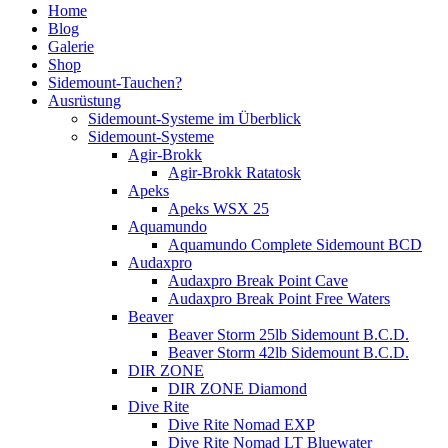
Home
Blog
Galerie
Shop
Sidemount-Tauchen?
Ausrüstung
Sidemount-Systeme im Überblick
Sidemount-Systeme
Agir-Brokk
Agir-Brokk Ratatosk
Apeks
Apeks WSX 25
Aquamundo
Aquamundo Complete Sidemount BCD
Audaxpro
Audaxpro Break Point Cave
Audaxpro Break Point Free Waters
Beaver
Beaver Storm 25lb Sidemount B.C.D.
Beaver Storm 42lb Sidemount B.C.D.
DIR ZONE
DIR ZONE Diamond
Dive Rite
Dive Rite Nomad EXP
Dive Rite Nomad LT Bluewater