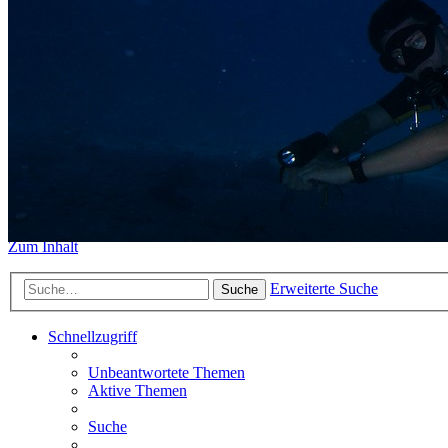
https://www.sidemount-forum.
Das alte Forum hier existiert n
Sidemount-Forum
Erlebe den Unterschied
Zum Inhalt
Erweiterte Suche
Suche
Schnellzugriff
Unbeantwortete Themen
Aktive Themen
Suche