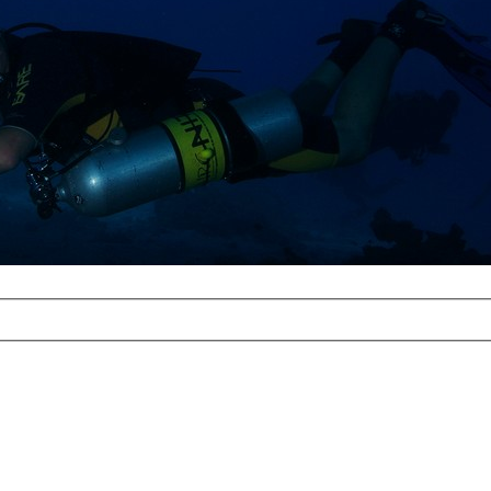
com
erreichbar.
ur aufgrund der
alten Galerie
und 