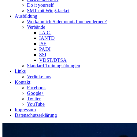
Do it yourself
SMT mit Wing-Jacket
Ausbildung
Wo kann ich Sidemount-Tauchen lernen?
Verbände
I.A.C.
IANTD
ISE
PADI
SSI
VDST/DTSA
Standard Trainingsübungen
Links
Verlinke uns
Kontakt
Facebook
Google+
Twitter
YouTube
Impressum
Datenschutzerklärung
Das Sidemount-Forum ist auf e