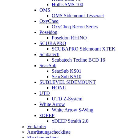
Hollis SMS 100
OMS
OMS Sidemount Tesseract
OxyCheq
OxyCheq Recon Series
Poseidon
Poseidon RHINO
SCUBAPRO
SCUBAPRO Sidemount XTEK
Scubatech
Scubatech Tecline BCD 16
SeacSub
SeacSub KS01
SeacSub KS10
SUBLEVEL SIDEMOUNT
HONU
UTD
UTD Z-System
White Arrow
White Arrow S-Wing
xDEEP
xDEEP Stealth 2.0
Verkäufer
Ausrüstungscheckliste
Flaschenrechner