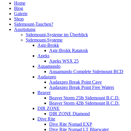
Home
Blog
Galerie
Shop
Sidemount-Tauchen?
Ausrüstung
Sidemount-Systeme im Überblick
Sidemount-Systeme
Agir-Brokk
Agir-Brokk Ratatosk
Apeks
Apeks WSX 25
Aquamundo
Aquamundo Complete Sidemount BCD
Audaxpro
Audaxpro Break Point Cave
Audaxpro Break Point Free Waters
Beaver
Beaver Storm 25lb Sidemount B.C.D.
Beaver Storm 42lb Sidemount B.C.D.
DIR ZONE
DIR ZONE Diamond
Dive Rite
Dive Rite Nomad EXP
Dive Rite Nomad LT Bluewater