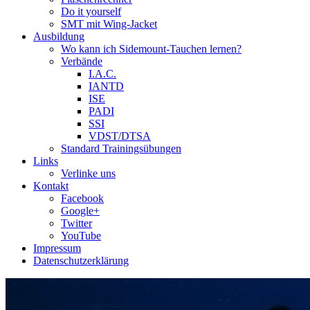
Do it yourself
SMT mit Wing-Jacket
Ausbildung
Wo kann ich Sidemount-Tauchen lernen?
Verbände
I.A.C.
IANTD
ISE
PADI
SSI
VDST/DTSA
Standard Trainingsübungen
Links
Verlinke uns
Kontakt
Facebook
Google+
Twitter
YouTube
Impressum
Datenschutzerklärung
Das Sidemount-Forum ist auf