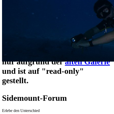
ein neues Forensystem
umgezogen und wie gewohnt
unter
https://www.sidemount-
forum.com
erreichbar.
Das alte Forum hier existiert
nur aufgrund der
alten Galerie
und ist auf "read-only"
gestellt.
Sidemount-Forum
Erlebe den Unterschied