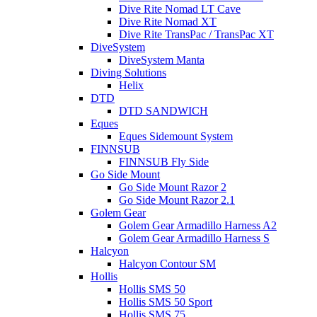
Dive Rite Nomad LT Cave
Dive Rite Nomad XT
Dive Rite TransPac / TransPac XT
DiveSystem
DiveSystem Manta
Diving Solutions
Helix
DTD
DTD SANDWICH
Eques
Eques Sidemount System
FINNSUB
FINNSUB Fly Side
Go Side Mount
Go Side Mount Razor 2
Go Side Mount Razor 2.1
Golem Gear
Golem Gear Armadillo Harness A2
Golem Gear Armadillo Harness S
Halcyon
Halcyon Contour SM
Hollis
Hollis SMS 50
Hollis SMS 50 Sport
Hollis SMS 75