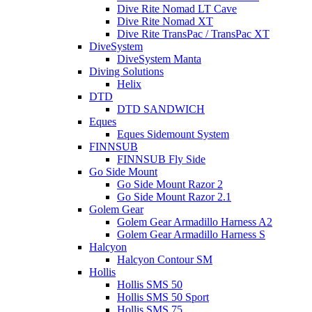
Dive Rite Nomad LT Cave
Dive Rite Nomad XT
Dive Rite TransPac / TransPac XT
DiveSystem
DiveSystem Manta
Diving Solutions
Helix
DTD
DTD SANDWICH
Eques
Eques Sidemount System
FINNSUB
FINNSUB Fly Side
Go Side Mount
Go Side Mount Razor 2
Go Side Mount Razor 2.1
Golem Gear
Golem Gear Armadillo Harness A2
Golem Gear Armadillo Harness S
Halcyon
Halcyon Contour SM
Hollis
Hollis SMS 50
Hollis SMS 50 Sport
Hollis SMS 75