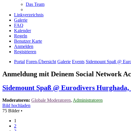
Das Team
Linkverzeichnis
Galerie
FAQ
Kalender
Regeln
Benutzer Karte
Anmelden
Registrieren
Portal
Foren-Übersicht
Galerie
Events
Sidemount Spaß @ Euro
Anmeldung mit Deinem Social Network A
Sidemount Spaß @ Eurodivers Hurghada, 
Moderatoren:
Globale Moderatoren
,
Administratoren
Bild hochladen
75 Bilder •
1
2