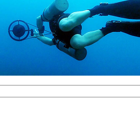
com
erreichbar.
ur aufgrund der
alten Galerie
und 