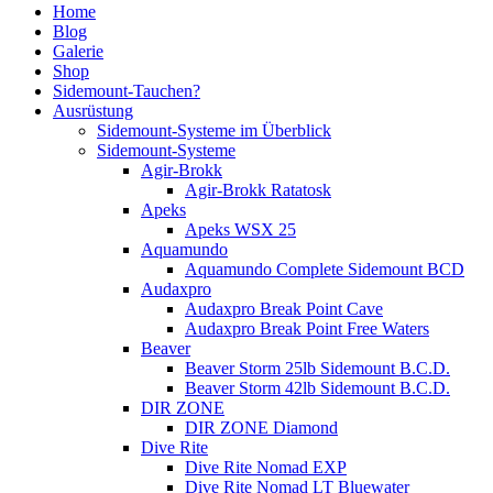
Home
Blog
Galerie
Shop
Sidemount-Tauchen?
Ausrüstung
Sidemount-Systeme im Überblick
Sidemount-Systeme
Agir-Brokk
Agir-Brokk Ratatosk
Apeks
Apeks WSX 25
Aquamundo
Aquamundo Complete Sidemount BCD
Audaxpro
Audaxpro Break Point Cave
Audaxpro Break Point Free Waters
Beaver
Beaver Storm 25lb Sidemount B.C.D.
Beaver Storm 42lb Sidemount B.C.D.
DIR ZONE
DIR ZONE Diamond
Dive Rite
Dive Rite Nomad EXP
Dive Rite Nomad LT Bluewater