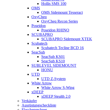
Hollis SMS 100
OMS
OMS Sidemount Tesseract
OxyCheq
OxyCheq Recon Series
Poseidon
Poseidon RHINO
SCUBAPRO
SCUBAPRO Sidemount XTEK
Scubatech
Scubatech Tecline BCD 16
SeacSub
SeacSub KS01
SeacSub KS10
SUBLEVEL SIDEMOUNT
HONU
UTD
UTD Z-System
White Arrow
White Arrow S-Wing
xDEEP
xDEEP Stealth 2.0
Verkäufer
Ausrüstungscheckliste
Flaschenrechner