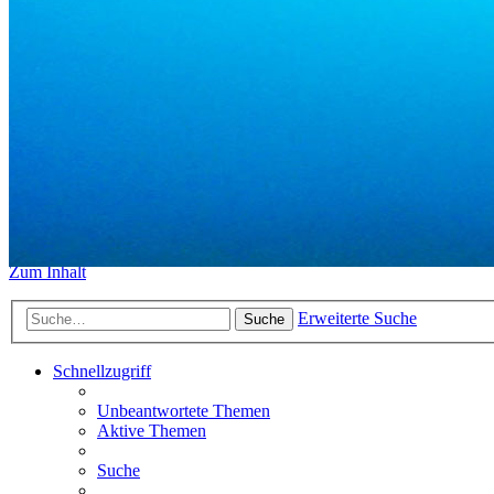
https://www.sidemount-forum.
Das alte Forum hier existiert n
Sidemount-Forum
Erlebe den Unterschied
Zum Inhalt
Erweiterte Suche
Suche
Schnellzugriff
Unbeantwortete Themen
Aktive Themen
Suche