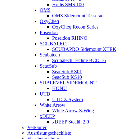
Hollis SMS 100
OMS
OMS Sidemount Tesseract
OxyCheq
OxyCheq Recon Series
Poseidon
Poseidon RHINO
SCUBAPRO
SCUBAPRO Sidemount XTEK
Scubatech
Scubatech Tecline BCD 16
SeacSub
SeacSub KS01
SeacSub KS10
SUBLEVEL SIDEMOUNT
HONU
UTD
UTD Z-System
White Arrow
White Arrow S-Wing
xDEEP
xDEEP Stealth 2.0
Verkäufer
Ausrüstungscheckliste
Flaschenrechner