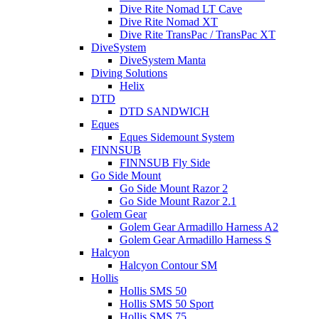
Dive Rite Nomad LT Cave
Dive Rite Nomad XT
Dive Rite TransPac / TransPac XT
DiveSystem
DiveSystem Manta
Diving Solutions
Helix
DTD
DTD SANDWICH
Eques
Eques Sidemount System
FINNSUB
FINNSUB Fly Side
Go Side Mount
Go Side Mount Razor 2
Go Side Mount Razor 2.1
Golem Gear
Golem Gear Armadillo Harness A2
Golem Gear Armadillo Harness S
Halcyon
Halcyon Contour SM
Hollis
Hollis SMS 50
Hollis SMS 50 Sport
Hollis SMS 75