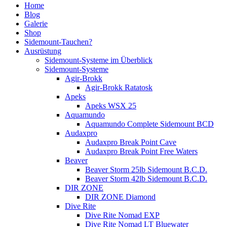
Home
Blog
Galerie
Shop
Sidemount-Tauchen?
Ausrüstung
Sidemount-Systeme im Überblick
Sidemount-Systeme
Agir-Brokk
Agir-Brokk Ratatosk
Apeks
Apeks WSX 25
Aquamundo
Aquamundo Complete Sidemount BCD
Audaxpro
Audaxpro Break Point Cave
Audaxpro Break Point Free Waters
Beaver
Beaver Storm 25lb Sidemount B.C.D.
Beaver Storm 42lb Sidemount B.C.D.
DIR ZONE
DIR ZONE Diamond
Dive Rite
Dive Rite Nomad EXP
Dive Rite Nomad LT Bluewater