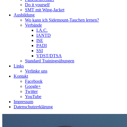
Do it yourself
SMT mit Wing-Jacket
Ausbildung
Wo kann ich Sidemount-Tauchen lernen?
Verbände
I.A.C.
IANTD
ISE
PADI
SSI
VDST/DTSA
Standard Trainingsübungen
Links
Verlinke uns
Kontakt
Facebook
Google+
Twitter
YouTube
Impressum
Datenschutzerklärung
Das Sidemount-Forum ist auf