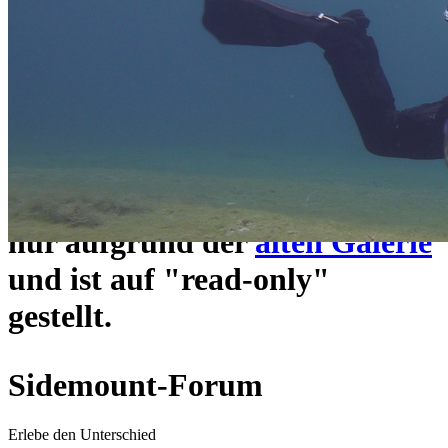
ein neues Forensystem
umgezogen und wie gewohnt
unter
https://www.sidemount-
forum.com
erreichbar.
Das alte Forum hier existiert
nur aufgrund der
alten Galerie
und ist auf "read-only"
gestellt.
Sidemount-Forum
Erlebe den Unterschied