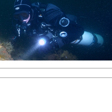
com
erreichbar.
ur aufgrund der
alten Galerie
und 