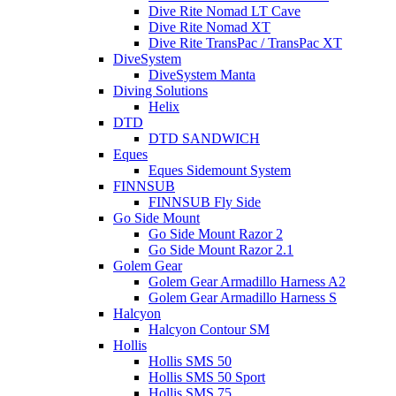
Dive Rite Nomad LT Cave
Dive Rite Nomad XT
Dive Rite TransPac / TransPac XT
DiveSystem
DiveSystem Manta
Diving Solutions
Helix
DTD
DTD SANDWICH
Eques
Eques Sidemount System
FINNSUB
FINNSUB Fly Side
Go Side Mount
Go Side Mount Razor 2
Go Side Mount Razor 2.1
Golem Gear
Golem Gear Armadillo Harness A2
Golem Gear Armadillo Harness S
Halcyon
Halcyon Contour SM
Hollis
Hollis SMS 50
Hollis SMS 50 Sport
Hollis SMS 75