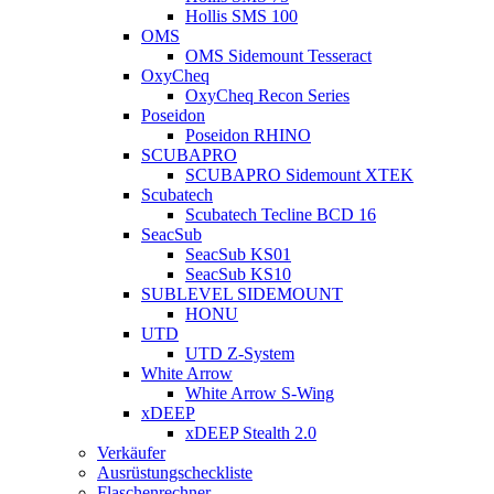
Hollis SMS 100
OMS
OMS Sidemount Tesseract
OxyCheq
OxyCheq Recon Series
Poseidon
Poseidon RHINO
SCUBAPRO
SCUBAPRO Sidemount XTEK
Scubatech
Scubatech Tecline BCD 16
SeacSub
SeacSub KS01
SeacSub KS10
SUBLEVEL SIDEMOUNT
HONU
UTD
UTD Z-System
White Arrow
White Arrow S-Wing
xDEEP
xDEEP Stealth 2.0
Verkäufer
Ausrüstungscheckliste
Flaschenrechner