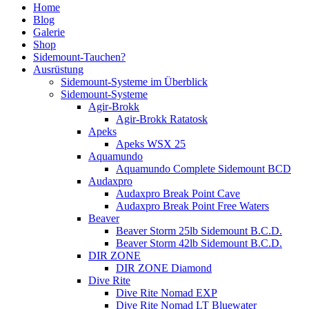
Home
Blog
Galerie
Shop
Sidemount-Tauchen?
Ausrüstung
Sidemount-Systeme im Überblick
Sidemount-Systeme
Agir-Brokk
Agir-Brokk Ratatosk
Apeks
Apeks WSX 25
Aquamundo
Aquamundo Complete Sidemount BCD
Audaxpro
Audaxpro Break Point Cave
Audaxpro Break Point Free Waters
Beaver
Beaver Storm 25lb Sidemount B.C.D.
Beaver Storm 42lb Sidemount B.C.D.
DIR ZONE
DIR ZONE Diamond
Dive Rite
Dive Rite Nomad EXP
Dive Rite Nomad LT Bluewater