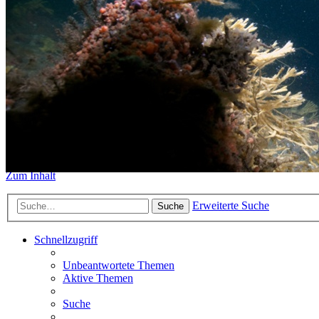
https://www.sidemount-forum.
Das alte Forum hier existiert n
Sidemount-Forum
Erlebe den Unterschied
Zum Inhalt
Erweiterte Suche
Suche
Schnellzugriff
Unbeantwortete Themen
Aktive Themen
Suche