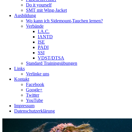
Do it yourself
SMT mit Wing-Jacket
Ausbildung
Wo kann ich Sidemount-Tauchen lernen?
Verbände
I.A.C.
IANTD
ISE
PADI
SSI
VDST/DTSA
Standard Trainingsübungen
Links
Verlinke uns
Kontakt
Facebook
Google+
Twitter
YouTube
Impressum
Datenschutzerklärung
Das Sidemount-Forum ist auf e