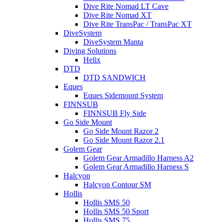
Dive Rite Nomad LT Cave
Dive Rite Nomad XT
Dive Rite TransPac / TransPac XT
DiveSystem
DiveSystem Manta
Diving Solutions
Helix
DTD
DTD SANDWICH
Eques
Eques Sidemount System
FINNSUB
FINNSUB Fly Side
Go Side Mount
Go Side Mount Razor 2
Go Side Mount Razor 2.1
Golem Gear
Golem Gear Armadillo Harness A2
Golem Gear Armadillo Harness S
Halcyon
Halcyon Contour SM
Hollis
Hollis SMS 50
Hollis SMS 50 Sport
Hollis SMS 75