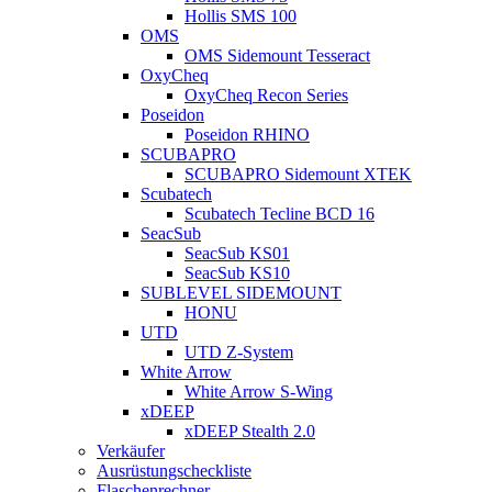
Hollis SMS 100
OMS
OMS Sidemount Tesseract
OxyCheq
OxyCheq Recon Series
Poseidon
Poseidon RHINO
SCUBAPRO
SCUBAPRO Sidemount XTEK
Scubatech
Scubatech Tecline BCD 16
SeacSub
SeacSub KS01
SeacSub KS10
SUBLEVEL SIDEMOUNT
HONU
UTD
UTD Z-System
White Arrow
White Arrow S-Wing
xDEEP
xDEEP Stealth 2.0
Verkäufer
Ausrüstungscheckliste
Flaschenrechner