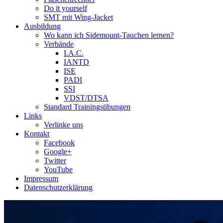
Do it yourself
SMT mit Wing-Jacket
Ausbildung
Wo kann ich Sidemount-Tauchen lernen?
Verbände
I.A.C.
IANTD
ISE
PADI
SSI
VDST/DTSA
Standard Trainingsübungen
Links
Verlinke uns
Kontakt
Facebook
Google+
Twitter
YouTube
Impressum
Datenschutzerklärung
Das Sidemount-Forum ist auf