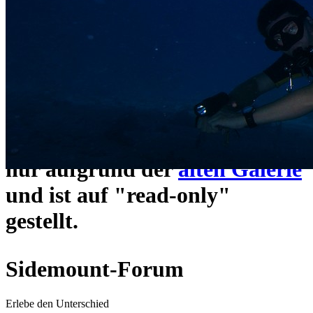
ein neues Forensystem
umgezogen und wie gewohnt
unter
https://www.sidemount-
forum.com
erreichbar.
Das alte Forum hier existiert
nur aufgrund der
alten Galerie
und ist auf "read-only"
gestellt.
Sidemount-Forum
Erlebe den Unterschied