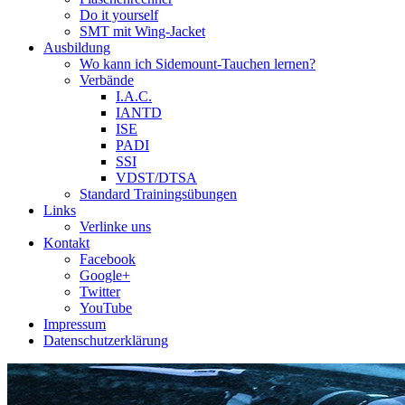
Do it yourself
SMT mit Wing-Jacket
Ausbildung
Wo kann ich Sidemount-Tauchen lernen?
Verbände
I.A.C.
IANTD
ISE
PADI
SSI
VDST/DTSA
Standard Trainingsübungen
Links
Verlinke uns
Kontakt
Facebook
Google+
Twitter
YouTube
Impressum
Datenschutzerklärung
Das Sidemount-Forum ist auf e