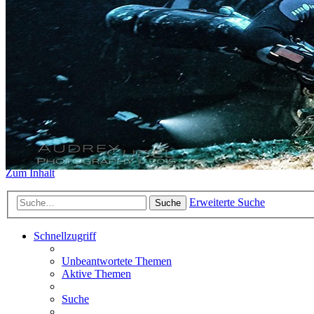
https://www.sidemount-forum.
Das alte Forum hier existiert n
Sidemount-Forum
Erlebe den Unterschied
Zum Inhalt
Erweiterte Suche
Suche
Schnellzugriff
Unbeantwortete Themen
Aktive Themen
Suche