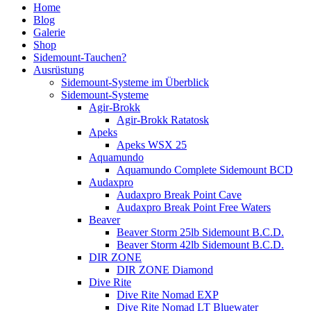
Home
Blog
Galerie
Shop
Sidemount-Tauchen?
Ausrüstung
Sidemount-Systeme im Überblick
Sidemount-Systeme
Agir-Brokk
Agir-Brokk Ratatosk
Apeks
Apeks WSX 25
Aquamundo
Aquamundo Complete Sidemount BCD
Audaxpro
Audaxpro Break Point Cave
Audaxpro Break Point Free Waters
Beaver
Beaver Storm 25lb Sidemount B.C.D.
Beaver Storm 42lb Sidemount B.C.D.
DIR ZONE
DIR ZONE Diamond
Dive Rite
Dive Rite Nomad EXP
Dive Rite Nomad LT Bluewater