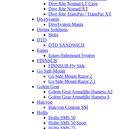
Dive Rite Nomad LT Cave
Dive Rite Nomad XT
Dive Rite TransPac / TransPac XT
DiveSystem
DiveSystem Manta
Diving Solutions
Helix
DTD
DTD SANDWICH
Eques
Eques Sidemount System
FINNSUB
FINNSUB Fly Side
Go Side Mount
Go Side Mount Razor 2
Go Side Mount Razor 2.1
Golem Gear
Golem Gear Armadillo Harness A2
Golem Gear Armadillo Harness S
Halcyon
Halcyon Contour SM
Hollis
Hollis SMS 50
Hollis SMS 50 Sport
Hollis SMS 75