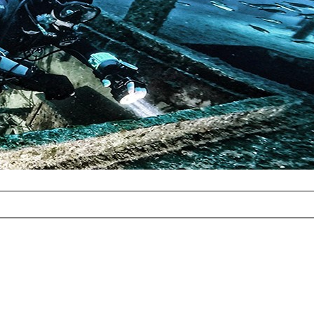
com
erreichbar.
ur aufgrund der
alten Galerie
und 