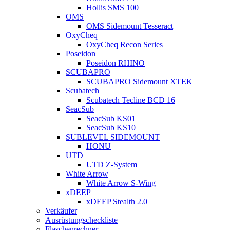
Hollis SMS 100
OMS
OMS Sidemount Tesseract
OxyCheq
OxyCheq Recon Series
Poseidon
Poseidon RHINO
SCUBAPRO
SCUBAPRO Sidemount XTEK
Scubatech
Scubatech Tecline BCD 16
SeacSub
SeacSub KS01
SeacSub KS10
SUBLEVEL SIDEMOUNT
HONU
UTD
UTD Z-System
White Arrow
White Arrow S-Wing
xDEEP
xDEEP Stealth 2.0
Verkäufer
Ausrüstungscheckliste
Flaschenrechner