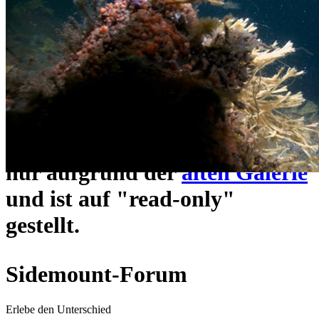
ein neues Forensystem
umgezogen und wie gewohnt
unter
https://www.sidemount-
forum.com
erreichbar.
Das alte Forum hier existiert
nur aufgrund der
alten Galerie
und ist auf "read-only"
gestellt.
Sidemount-Forum
Erlebe den Unterschied