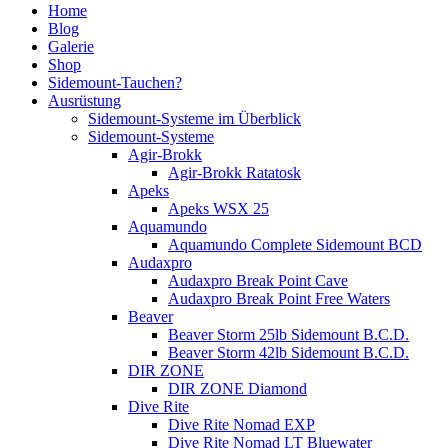
Home
Blog
Galerie
Shop
Sidemount-Tauchen?
Ausrüstung
Sidemount-Systeme im Überblick
Sidemount-Systeme
Agir-Brokk
Agir-Brokk Ratatosk
Apeks
Apeks WSX 25
Aquamundo
Aquamundo Complete Sidemount BCD
Audaxpro
Audaxpro Break Point Cave
Audaxpro Break Point Free Waters
Beaver
Beaver Storm 25lb Sidemount B.C.D.
Beaver Storm 42lb Sidemount B.C.D.
DIR ZONE
DIR ZONE Diamond
Dive Rite
Dive Rite Nomad EXP
Dive Rite Nomad LT Bluewater