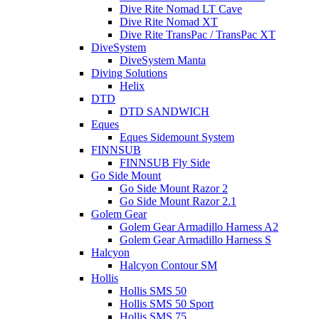
Dive Rite Nomad LT Cave
Dive Rite Nomad XT
Dive Rite TransPac / TransPac XT
DiveSystem
DiveSystem Manta
Diving Solutions
Helix
DTD
DTD SANDWICH
Eques
Eques Sidemount System
FINNSUB
FINNSUB Fly Side
Go Side Mount
Go Side Mount Razor 2
Go Side Mount Razor 2.1
Golem Gear
Golem Gear Armadillo Harness A2
Golem Gear Armadillo Harness S
Halcyon
Halcyon Contour SM
Hollis
Hollis SMS 50
Hollis SMS 50 Sport
Hollis SMS 75