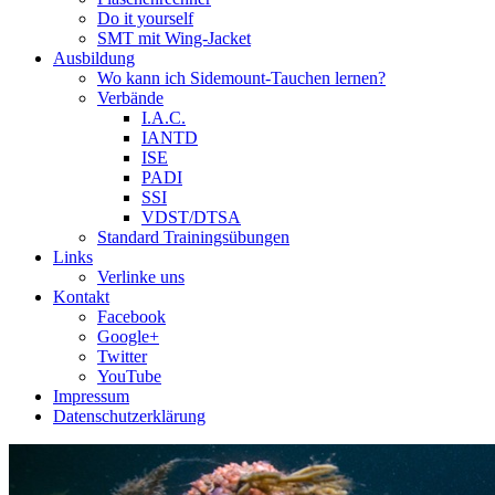
Do it yourself
SMT mit Wing-Jacket
Ausbildung
Wo kann ich Sidemount-Tauchen lernen?
Verbände
I.A.C.
IANTD
ISE
PADI
SSI
VDST/DTSA
Standard Trainingsübungen
Links
Verlinke uns
Kontakt
Facebook
Google+
Twitter
YouTube
Impressum
Datenschutzerklärung
Das Sidemount-Forum ist auf