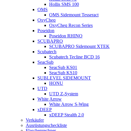
Hollis SMS 100
OMS
OMS Sidemount Tesseract
OxyCheq
OxyCheq Recon Series
Poseidon
Poseidon RHINO
SCUBAPRO
SCUBAPRO Sidemount XTEK
Scubatech
Scubatech Tecline BCD 16
SeacSub
SeacSub KS01
SeacSub KS10
SUBLEVEL SIDEMOUNT
HONU
UTD
UTD Z-System
White Arrow
White Arrow S-Wing
xDEEP
xDEEP Stealth 2.0
Verkäufer
Ausrüstungscheckliste
Flaschenrechner