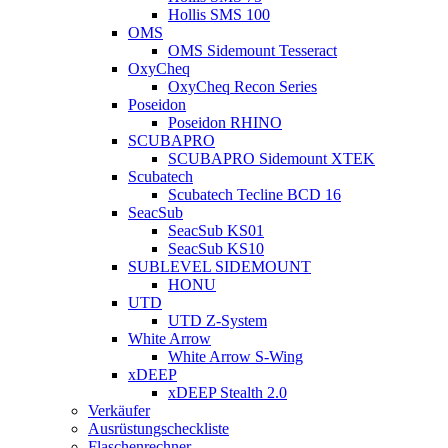
Hollis SMS 100
OMS
OMS Sidemount Tesseract
OxyCheq
OxyCheq Recon Series
Poseidon
Poseidon RHINO
SCUBAPRO
SCUBAPRO Sidemount XTEK
Scubatech
Scubatech Tecline BCD 16
SeacSub
SeacSub KS01
SeacSub KS10
SUBLEVEL SIDEMOUNT
HONU
UTD
UTD Z-System
White Arrow
White Arrow S-Wing
xDEEP
xDEEP Stealth 2.0
Verkäufer
Ausrüstungscheckliste
Flaschenrechner