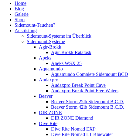
Home
Blog
Galerie
Shop
Sidemount-Tauchen?
Ausrüstung
Sidemount-Systeme im Überblick
Sidemount-Systeme
Agir-Brokk
Agir-Brokk Ratatosk
Apeks
Apeks WSX 25
Aquamundo
Aquamundo Complete Sidemount BCD
Audaxpro
Audaxpro Break Point Cave
Audaxpro Break Point Free Waters
Beaver
Beaver Storm 25lb Sidemount B.C.D.
Beaver Storm 42lb Sidemount B.C.D.
DIR ZONE
DIR ZONE Diamond
Dive Rite
Dive Rite Nomad EXP
Dive Rite Nomad LT Bluewater