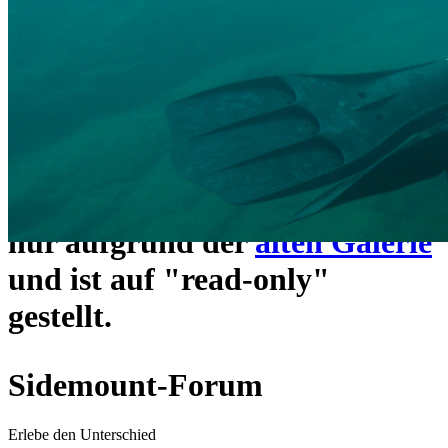
ein neues Forensystem
umgezogen und wie gewohnt
unter
https://www.sidemount-
forum.com
erreichbar.
Das alte Forum hier existiert
nur aufgrund der
alten Galerie
und ist auf "read-only"
gestellt.
Sidemount-Forum
Erlebe den Unterschied