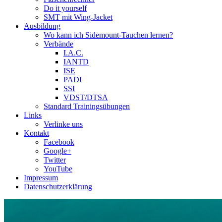
Do it yourself
SMT mit Wing-Jacket
Ausbildung
Wo kann ich Sidemount-Tauchen lernen?
Verbände
I.A.C.
IANTD
ISE
PADI
SSI
VDST/DTSA
Standard Trainingsübungen
Links
Verlinke uns
Kontakt
Facebook
Google+
Twitter
YouTube
Impressum
Datenschutzerklärung
Das Sidemount-Forum ist auf