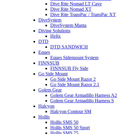
Dive Rite Nomad LT Cave
Dive Rite Nomad XT
Dive Rite TransPac / TransPac XT
DiveSystem
DiveSystem Manta
Diving Solutions
Helix
DTD
DTD SANDWICH
Eques
Eques Sidemount System
FINNSUB
FINNSUB Fly Side
Go Side Mount
Go Side Mount Razor 2
Go Side Mount Razor 2.1
Golem Gear
Golem Gear Armadillo Harness A2
Golem Gear Armadillo Harness S
Halcyon
Halcyon Contour SM
Hollis
Hollis SMS 50
Hollis SMS 50 Sport
Hollis SMS 75