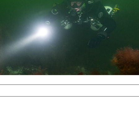
com
erreichbar.
ur aufgrund der
alten Galerie
und 