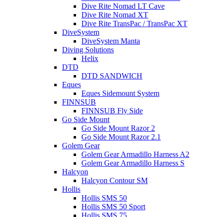
Dive Rite Nomad LT Cave
Dive Rite Nomad XT
Dive Rite TransPac / TransPac XT
DiveSystem
DiveSystem Manta
Diving Solutions
Helix
DTD
DTD SANDWICH
Eques
Eques Sidemount System
FINNSUB
FINNSUB Fly Side
Go Side Mount
Go Side Mount Razor 2
Go Side Mount Razor 2.1
Golem Gear
Golem Gear Armadillo Harness A2
Golem Gear Armadillo Harness S
Halcyon
Halcyon Contour SM
Hollis
Hollis SMS 50
Hollis SMS 50 Sport
Hollis SMS 75