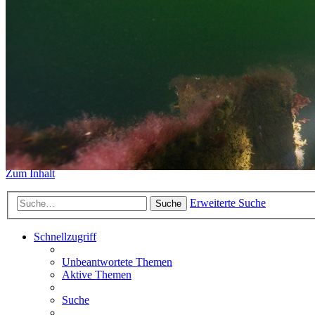
https://www.sidemount-forum.
Das alte Forum hier existiert n
Sidemount-Forum
Erlebe den Unterschied
Zum Inhalt
Erweiterte Suche
Suche
Schnellzugriff
Unbeantwortete Themen
Aktive Themen
Suche