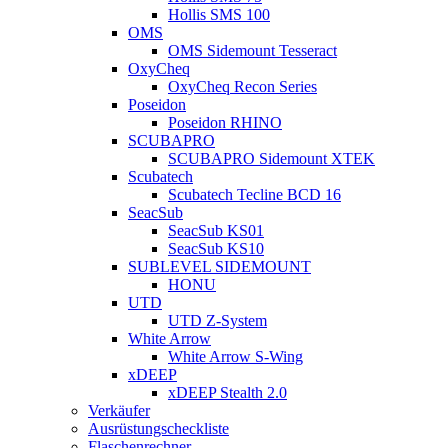
Hollis SMS 100
OMS
OMS Sidemount Tesseract
OxyCheq
OxyCheq Recon Series
Poseidon
Poseidon RHINO
SCUBAPRO
SCUBAPRO Sidemount XTEK
Scubatech
Scubatech Tecline BCD 16
SeacSub
SeacSub KS01
SeacSub KS10
SUBLEVEL SIDEMOUNT
HONU
UTD
UTD Z-System
White Arrow
White Arrow S-Wing
xDEEP
xDEEP Stealth 2.0
Verkäufer
Ausrüstungscheckliste
Flaschenrechner