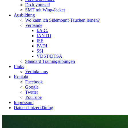
Do it yourself
SMT mit Wing-Jacket
Ausbildung
Wo kann ich Sidemount-Tauchen lernen?
Verbände
I.A.C.
IANTD
ISE
PADI
SSI
VDST/DTSA
Standard Trainingsübungen
Links
Verlinke uns
Kontakt
Facebook
Google+
Twitter
YouTube
Impressum
Datenschutzerklärung
Das Sidemount-Forum ist auf e