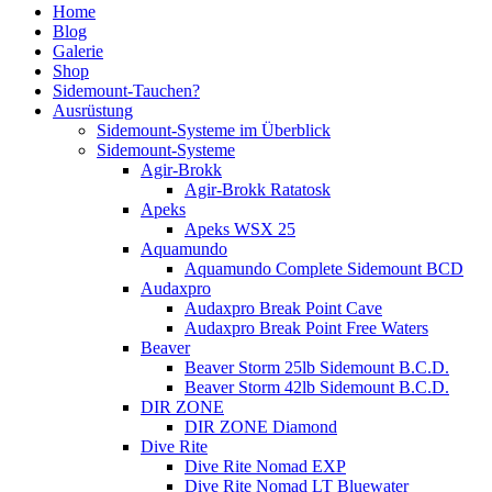
Home
Blog
Galerie
Shop
Sidemount-Tauchen?
Ausrüstung
Sidemount-Systeme im Überblick
Sidemount-Systeme
Agir-Brokk
Agir-Brokk Ratatosk
Apeks
Apeks WSX 25
Aquamundo
Aquamundo Complete Sidemount BCD
Audaxpro
Audaxpro Break Point Cave
Audaxpro Break Point Free Waters
Beaver
Beaver Storm 25lb Sidemount B.C.D.
Beaver Storm 42lb Sidemount B.C.D.
DIR ZONE
DIR ZONE Diamond
Dive Rite
Dive Rite Nomad EXP
Dive Rite Nomad LT Bluewater