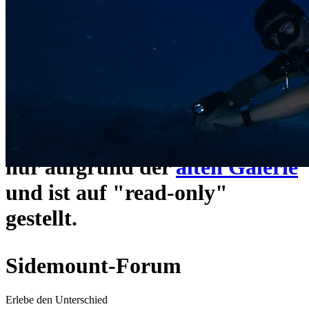
ein neues Forensystem
umgezogen und wie gewohnt
unter
https://www.sidemount-
forum.com
erreichbar.
Das alte Forum hier existiert
nur aufgrund der
alten Galerie
und ist auf "read-only"
gestellt.
Sidemount-Forum
Erlebe den Unterschied