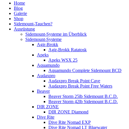
Home
Blog
Galerie
Shop
Sidemount-Tauchen?
Ausrüstung
Sidemount-Systeme im Überblick
Sidemount-Systeme
Agir-Brokk
Agir-Brokk Ratatosk
Apeks
Apeks WSX 25
Aquamundo
Aquamundo Complete Sidemount BCD
Audaxpro
Audaxpro Break Point Cave
Audaxpro Break Point Free Waters
Beaver
Beaver Storm 25lb Sidemount B.C.D.
Beaver Storm 42lb Sidemount B.C.D.
DIR ZONE
DIR ZONE Diamond
Dive Rite
Dive Rite Nomad EXP
Dive Rite Nomad LT Bluewater