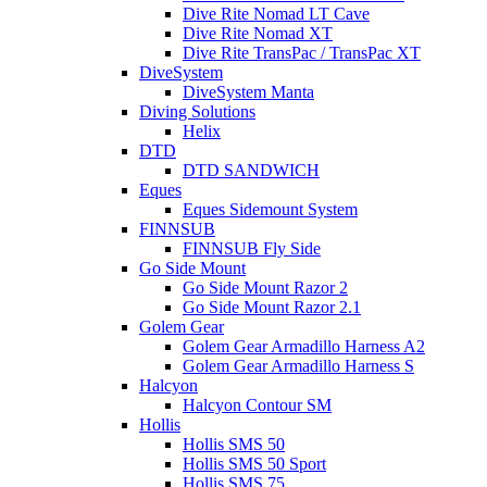
Dive Rite Nomad LT Cave
Dive Rite Nomad XT
Dive Rite TransPac / TransPac XT
DiveSystem
DiveSystem Manta
Diving Solutions
Helix
DTD
DTD SANDWICH
Eques
Eques Sidemount System
FINNSUB
FINNSUB Fly Side
Go Side Mount
Go Side Mount Razor 2
Go Side Mount Razor 2.1
Golem Gear
Golem Gear Armadillo Harness A2
Golem Gear Armadillo Harness S
Halcyon
Halcyon Contour SM
Hollis
Hollis SMS 50
Hollis SMS 50 Sport
Hollis SMS 75