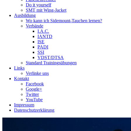
Do it yourself
SMT mit Wing-Jacket
Ausbildung
Wo kann ich Sidemount-Tauchen lernen?
Verbände
I.A.C.
IANTD
ISE
PADI
SSI
VDST/DTSA
Standard Trainingsübungen
Links
Verlinke uns
Kontakt
Facebook
Google+
Twitter
YouTube
Impressum
Datenschutzerklärung
Das Sidemount-Forum ist auf