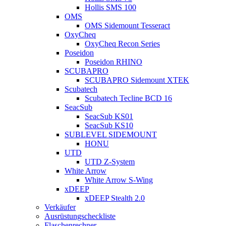
Hollis SMS 100
OMS
OMS Sidemount Tesseract
OxyCheq
OxyCheq Recon Series
Poseidon
Poseidon RHINO
SCUBAPRO
SCUBAPRO Sidemount XTEK
Scubatech
Scubatech Tecline BCD 16
SeacSub
SeacSub KS01
SeacSub KS10
SUBLEVEL SIDEMOUNT
HONU
UTD
UTD Z-System
White Arrow
White Arrow S-Wing
xDEEP
xDEEP Stealth 2.0
Verkäufer
Ausrüstungscheckliste
Flaschenrechner