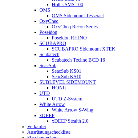
Hollis SMS 100
OMS
OMS Sidemount Tesseract
OxyCheq
OxyCheq Recon Series
Poseidon
Poseidon RHINO
SCUBAPRO
SCUBAPRO Sidemount XTEK
Scubatech
Scubatech Tecline BCD 16
SeacSub
SeacSub KS01
SeacSub KS10
SUBLEVEL SIDEMOUNT
HONU
UTD
UTD Z-System
White Arrow
White Arrow S-Wing
xDEEP
xDEEP Stealth 2.0
Verkäufer
Ausrüstungscheckliste
Flaschenrechner