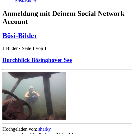
Bösi-Bilder
Anmeldung mit Deinem Social Network
Account
Bösi-Bilder
1 Bilder • Seite
1
von
1
Durchblick Bösinghover See
Hochgeladen von:
sharky