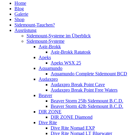
Home
Blog
Galerie
Shop
Sidemount-Tauchen?
Ausrüstung
Sidemount-Systeme im Überblick
Sidemount-Systeme
Agir-Brokk
Agir-Brokk Ratatosk
Apeks
Apeks WSX 25
Aquamundo
Aquamundo Complete Sidemount BCD
Audaxpro
Audaxpro Break Point Cave
Audaxpro Break Point Free Waters
Beaver
Beaver Storm 25lb Sidemount B.C.D.
Beaver Storm 42lb Sidemount B.C.D.
DIR ZONE
DIR ZONE Diamond
Dive Rite
Dive Rite Nomad EXP
Dive Rite Nomad LT Bluewater