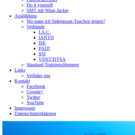
Do it yourself
SMT mit Wing-Jacket
Ausbildung
Wo kann ich Sidemount-Tauchen lernen?
Verbände
I.A.C.
IANTD
ISE
PADI
SSI
VDST/DTSA
Standard Trainingsübungen
Links
Verlinke uns
Kontakt
Facebook
Google+
Twitter
YouTube
Impressum
Datenschutzerklärung
Das Sidemount-Forum ist auf