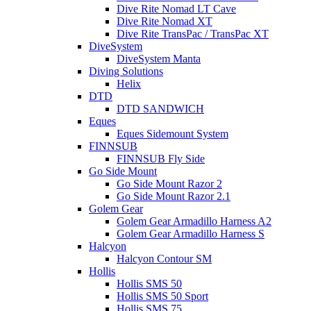
Dive Rite Nomad LT Cave
Dive Rite Nomad XT
Dive Rite TransPac / TransPac XT
DiveSystem
DiveSystem Manta
Diving Solutions
Helix
DTD
DTD SANDWICH
Eques
Eques Sidemount System
FINNSUB
FINNSUB Fly Side
Go Side Mount
Go Side Mount Razor 2
Go Side Mount Razor 2.1
Golem Gear
Golem Gear Armadillo Harness A2
Golem Gear Armadillo Harness S
Halcyon
Halcyon Contour SM
Hollis
Hollis SMS 50
Hollis SMS 50 Sport
Hollis SMS 75