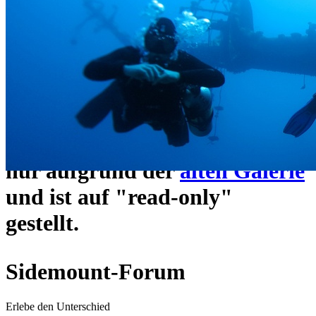
ein neues Forensystem
umgezogen und wie gewohnt
unter
https://www.sidemount-
forum.com
erreichbar.
Das alte Forum hier existiert
nur aufgrund der
alten Galerie
und ist auf "read-only"
gestellt.
Sidemount-Forum
Erlebe den Unterschied