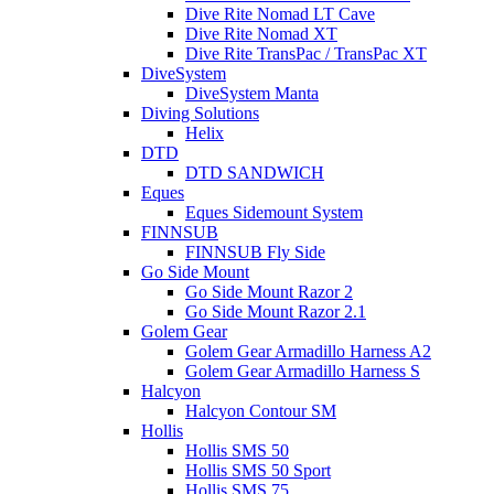
Dive Rite Nomad LT Cave
Dive Rite Nomad XT
Dive Rite TransPac / TransPac XT
DiveSystem
DiveSystem Manta
Diving Solutions
Helix
DTD
DTD SANDWICH
Eques
Eques Sidemount System
FINNSUB
FINNSUB Fly Side
Go Side Mount
Go Side Mount Razor 2
Go Side Mount Razor 2.1
Golem Gear
Golem Gear Armadillo Harness A2
Golem Gear Armadillo Harness S
Halcyon
Halcyon Contour SM
Hollis
Hollis SMS 50
Hollis SMS 50 Sport
Hollis SMS 75