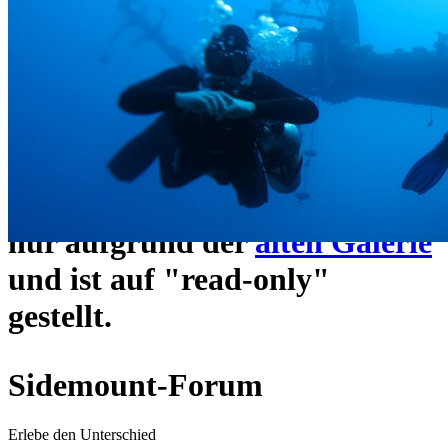
ein neues Forensystem
umgezogen und wie gewohnt
unter
https://www.sidemount-
forum.com
erreichbar.
Das alte Forum hier existiert
nur aufgrund der
alten Galerie
und ist auf "read-only"
gestellt.
Sidemount-Forum
Erlebe den Unterschied