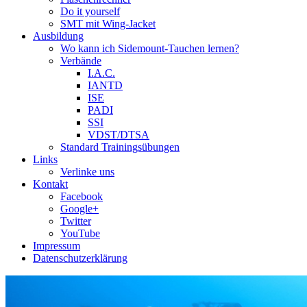
Do it yourself
SMT mit Wing-Jacket
Ausbildung
Wo kann ich Sidemount-Tauchen lernen?
Verbände
I.A.C.
IANTD
ISE
PADI
SSI
VDST/DTSA
Standard Trainingsübungen
Links
Verlinke uns
Kontakt
Facebook
Google+
Twitter
YouTube
Impressum
Datenschutzerklärung
Das Sidemount-Forum ist auf