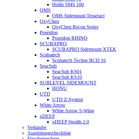
Hollis SMS 100
OMS
OMS Sidemount Tesseract
OxyCheq
OxyCheq Recon Series
Poseidon
Poseidon RHINO
SCUBAPRO
SCUBAPRO Sidemount XTEK
Scubatech
Scubatech Tecline BCD 16
SeacSub
SeacSub KS01
SeacSub KS10
SUBLEVEL SIDEMOUNT
HONU
UTD
UTD Z-System
White Arrow
White Arrow S-Wing
xDEEP
xDEEP Stealth 2.0
Verkäufer
Ausrüstungscheckliste
Flaschenrechner