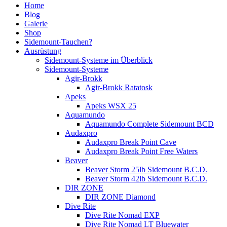
Home
Blog
Galerie
Shop
Sidemount-Tauchen?
Ausrüstung
Sidemount-Systeme im Überblick
Sidemount-Systeme
Agir-Brokk
Agir-Brokk Ratatosk
Apeks
Apeks WSX 25
Aquamundo
Aquamundo Complete Sidemount BCD
Audaxpro
Audaxpro Break Point Cave
Audaxpro Break Point Free Waters
Beaver
Beaver Storm 25lb Sidemount B.C.D.
Beaver Storm 42lb Sidemount B.C.D.
DIR ZONE
DIR ZONE Diamond
Dive Rite
Dive Rite Nomad EXP
Dive Rite Nomad LT Bluewater