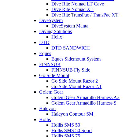
Dive Rite Nomad LT Cave
Dive Rite Nomad XT
Dive Rite TransPac / TransPac XT
DiveSystem
DiveSystem Manta
Diving Solutions
Helix
DTD
DTD SANDWICH
Eques
Eques Sidemount System
FINNSUB
FINNSUB Fly Side
Go Side Mount
Go Side Mount Razor 2
Go Side Mount Razor 2.1
Golem Gear
Golem Gear Armadillo Harness A2
Golem Gear Armadillo Harness S
Halcyon
Halcyon Contour SM
Hollis
Hollis SMS 50
Hollis SMS 50 Sport
Hollis SMS 75