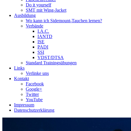
Do it yourself
SMT mit Wing-Jacket
Ausbildung
Wo kann ich Sidemount-Tauchen lernen?
Verbände
I.A.C.
IANTD
ISE
PADI
SSI
VDST/DTSA
Standard Trainingsübungen
Links
Verlinke uns
Kontakt
Facebook
Google+
Twitter
YouTube
Impressum
Datenschutzerklärung
Das Sidemount-Forum ist auf