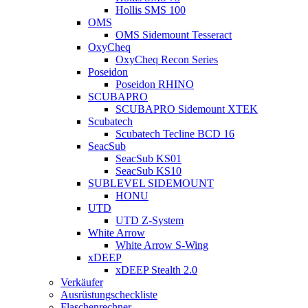
Hollis SMS 100
OMS
OMS Sidemount Tesseract
OxyCheq
OxyCheq Recon Series
Poseidon
Poseidon RHINO
SCUBAPRO
SCUBAPRO Sidemount XTEK
Scubatech
Scubatech Tecline BCD 16
SeacSub
SeacSub KS01
SeacSub KS10
SUBLEVEL SIDEMOUNT
HONU
UTD
UTD Z-System
White Arrow
White Arrow S-Wing
xDEEP
xDEEP Stealth 2.0
Verkäufer
Ausrüstungscheckliste
Flaschenrechner