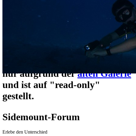
ein neues Forensystem
umgezogen und wie gewohnt
unter
https://www.sidemount-
forum.com
erreichbar.
Das alte Forum hier existiert
nur aufgrund der
alten Galerie
und ist auf "read-only"
gestellt.
Sidemount-Forum
Erlebe den Unterschied