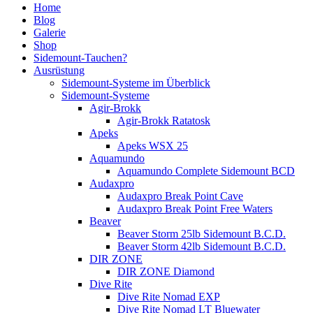
Home
Blog
Galerie
Shop
Sidemount-Tauchen?
Ausrüstung
Sidemount-Systeme im Überblick
Sidemount-Systeme
Agir-Brokk
Agir-Brokk Ratatosk
Apeks
Apeks WSX 25
Aquamundo
Aquamundo Complete Sidemount BCD
Audaxpro
Audaxpro Break Point Cave
Audaxpro Break Point Free Waters
Beaver
Beaver Storm 25lb Sidemount B.C.D.
Beaver Storm 42lb Sidemount B.C.D.
DIR ZONE
DIR ZONE Diamond
Dive Rite
Dive Rite Nomad EXP
Dive Rite Nomad LT Bluewater