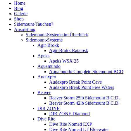
Home
Blog
Galerie
Shop
Sidemount-Tauchen?
Ausrüstung
Sidemount-Systeme im Überblick
Sidemount-Systeme
Agir-Brokk
Agir-Brokk Ratatosk
Apeks
Apeks WSX 25
Aquamundo
Aquamundo Complete Sidemount BCD
Audaxpro
Audaxpro Break Point Cave
Audaxpro Break Point Free Waters
Beaver
Beaver Storm 25lb Sidemount B.C.D.
Beaver Storm 42lb Sidemount B.C.D.
DIR ZONE
DIR ZONE Diamond
Dive Rite
Dive Rite Nomad EXP
Dive Rite Nomad LT Bluewater