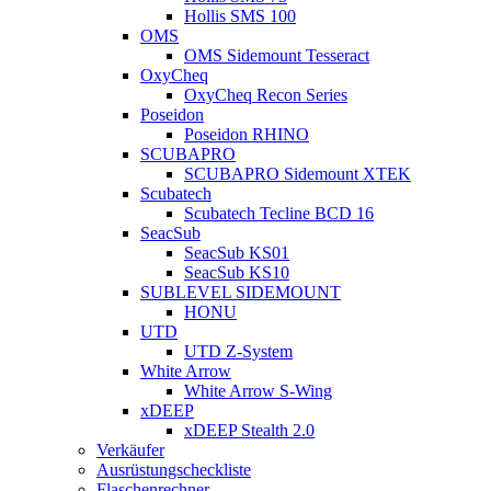
Hollis SMS 100
OMS
OMS Sidemount Tesseract
OxyCheq
OxyCheq Recon Series
Poseidon
Poseidon RHINO
SCUBAPRO
SCUBAPRO Sidemount XTEK
Scubatech
Scubatech Tecline BCD 16
SeacSub
SeacSub KS01
SeacSub KS10
SUBLEVEL SIDEMOUNT
HONU
UTD
UTD Z-System
White Arrow
White Arrow S-Wing
xDEEP
xDEEP Stealth 2.0
Verkäufer
Ausrüstungscheckliste
Flaschenrechner