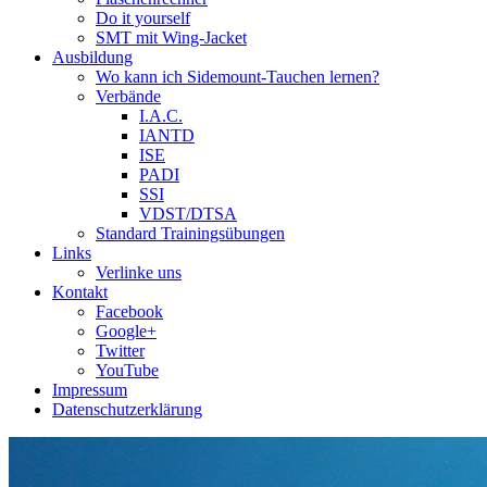
Do it yourself
SMT mit Wing-Jacket
Ausbildung
Wo kann ich Sidemount-Tauchen lernen?
Verbände
I.A.C.
IANTD
ISE
PADI
SSI
VDST/DTSA
Standard Trainingsübungen
Links
Verlinke uns
Kontakt
Facebook
Google+
Twitter
YouTube
Impressum
Datenschutzerklärung
Das Sidemount-Forum ist auf