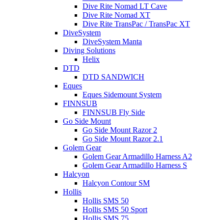
Dive Rite Nomad LT Cave
Dive Rite Nomad XT
Dive Rite TransPac / TransPac XT
DiveSystem
DiveSystem Manta
Diving Solutions
Helix
DTD
DTD SANDWICH
Eques
Eques Sidemount System
FINNSUB
FINNSUB Fly Side
Go Side Mount
Go Side Mount Razor 2
Go Side Mount Razor 2.1
Golem Gear
Golem Gear Armadillo Harness A2
Golem Gear Armadillo Harness S
Halcyon
Halcyon Contour SM
Hollis
Hollis SMS 50
Hollis SMS 50 Sport
Hollis SMS 75