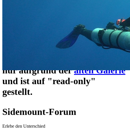
ein neues Forensystem
umgezogen und wie gewohnt
unter
https://www.sidemount-
forum.com
erreichbar.
Das alte Forum hier existiert
nur aufgrund der
alten Galerie
und ist auf "read-only"
gestellt.
Sidemount-Forum
Erlebe den Unterschied