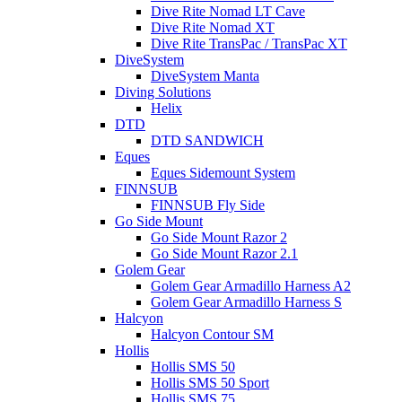
Dive Rite Nomad LT Cave
Dive Rite Nomad XT
Dive Rite TransPac / TransPac XT
DiveSystem
DiveSystem Manta
Diving Solutions
Helix
DTD
DTD SANDWICH
Eques
Eques Sidemount System
FINNSUB
FINNSUB Fly Side
Go Side Mount
Go Side Mount Razor 2
Go Side Mount Razor 2.1
Golem Gear
Golem Gear Armadillo Harness A2
Golem Gear Armadillo Harness S
Halcyon
Halcyon Contour SM
Hollis
Hollis SMS 50
Hollis SMS 50 Sport
Hollis SMS 75