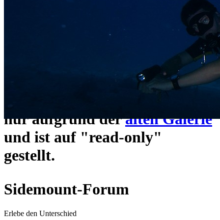
ein neues Forensystem
umgezogen und wie gewohnt
unter
https://www.sidemount-
forum.com
erreichbar.
Das alte Forum hier existiert
nur aufgrund der
alten Galerie
und ist auf "read-only"
gestellt.
Sidemount-Forum
Erlebe den Unterschied