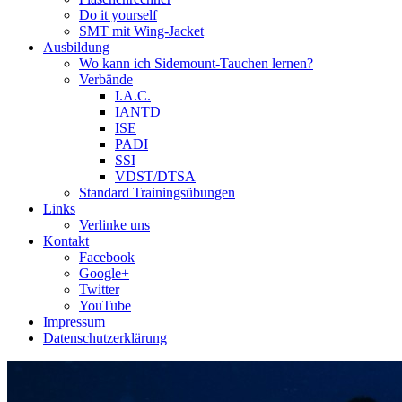
Do it yourself
SMT mit Wing-Jacket
Ausbildung
Wo kann ich Sidemount-Tauchen lernen?
Verbände
I.A.C.
IANTD
ISE
PADI
SSI
VDST/DTSA
Standard Trainingsübungen
Links
Verlinke uns
Kontakt
Facebook
Google+
Twitter
YouTube
Impressum
Datenschutzerklärung
Das Sidemount-Forum ist auf