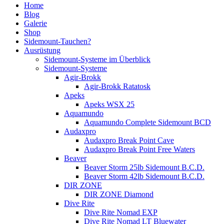
Home
Blog
Galerie
Shop
Sidemount-Tauchen?
Ausrüstung
Sidemount-Systeme im Überblick
Sidemount-Systeme
Agir-Brokk
Agir-Brokk Ratatosk
Apeks
Apeks WSX 25
Aquamundo
Aquamundo Complete Sidemount BCD
Audaxpro
Audaxpro Break Point Cave
Audaxpro Break Point Free Waters
Beaver
Beaver Storm 25lb Sidemount B.C.D.
Beaver Storm 42lb Sidemount B.C.D.
DIR ZONE
DIR ZONE Diamond
Dive Rite
Dive Rite Nomad EXP
Dive Rite Nomad LT Bluewater