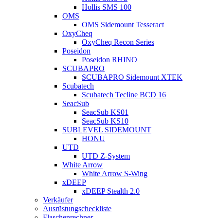
Hollis SMS 100
OMS
OMS Sidemount Tesseract
OxyCheq
OxyCheq Recon Series
Poseidon
Poseidon RHINO
SCUBAPRO
SCUBAPRO Sidemount XTEK
Scubatech
Scubatech Tecline BCD 16
SeacSub
SeacSub KS01
SeacSub KS10
SUBLEVEL SIDEMOUNT
HONU
UTD
UTD Z-System
White Arrow
White Arrow S-Wing
xDEEP
xDEEP Stealth 2.0
Verkäufer
Ausrüstungscheckliste
Flaschenrechner