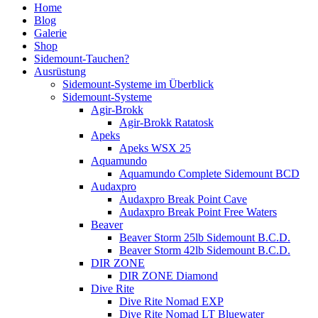
Home
Blog
Galerie
Shop
Sidemount-Tauchen?
Ausrüstung
Sidemount-Systeme im Überblick
Sidemount-Systeme
Agir-Brokk
Agir-Brokk Ratatosk
Apeks
Apeks WSX 25
Aquamundo
Aquamundo Complete Sidemount BCD
Audaxpro
Audaxpro Break Point Cave
Audaxpro Break Point Free Waters
Beaver
Beaver Storm 25lb Sidemount B.C.D.
Beaver Storm 42lb Sidemount B.C.D.
DIR ZONE
DIR ZONE Diamond
Dive Rite
Dive Rite Nomad EXP
Dive Rite Nomad LT Bluewater