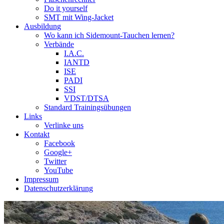
Do it yourself
SMT mit Wing-Jacket
Ausbildung
Wo kann ich Sidemount-Tauchen lernen?
Verbände
I.A.C.
IANTD
ISE
PADI
SSI
VDST/DTSA
Standard Trainingsübungen
Links
Verlinke uns
Kontakt
Facebook
Google+
Twitter
YouTube
Impressum
Datenschutzerklärung
Das Sidemount-Forum ist auf