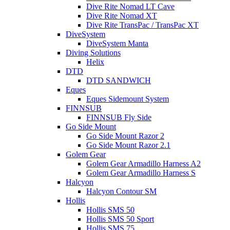
Dive Rite Nomad LT Cave
Dive Rite Nomad XT
Dive Rite TransPac / TransPac XT
DiveSystem
DiveSystem Manta
Diving Solutions
Helix
DTD
DTD SANDWICH
Eques
Eques Sidemount System
FINNSUB
FINNSUB Fly Side
Go Side Mount
Go Side Mount Razor 2
Go Side Mount Razor 2.1
Golem Gear
Golem Gear Armadillo Harness A2
Golem Gear Armadillo Harness S
Halcyon
Halcyon Contour SM
Hollis
Hollis SMS 50
Hollis SMS 50 Sport
Hollis SMS 75