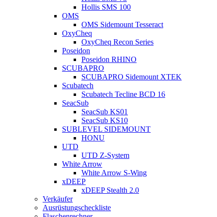
Hollis SMS 100
OMS
OMS Sidemount Tesseract
OxyCheq
OxyCheq Recon Series
Poseidon
Poseidon RHINO
SCUBAPRO
SCUBAPRO Sidemount XTEK
Scubatech
Scubatech Tecline BCD 16
SeacSub
SeacSub KS01
SeacSub KS10
SUBLEVEL SIDEMOUNT
HONU
UTD
UTD Z-System
White Arrow
White Arrow S-Wing
xDEEP
xDEEP Stealth 2.0
Verkäufer
Ausrüstungscheckliste
Flaschenrechner