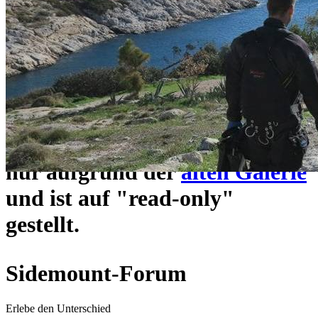
ein neues Forensystem
umgezogen und wie gewohnt
unter
https://www.sidemount-
forum.com
erreichbar.
Das alte Forum hier existiert
nur aufgrund der
alten Galerie
und ist auf "read-only"
gestellt.
Sidemount-Forum
Erlebe den Unterschied