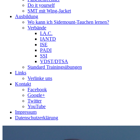
Do it yourself
SMT mit Wing-Jacket
Ausbildung
Wo kann ich Sidemount-Tauchen lernen?
Verbände
I.A.C.
IANTD
ISE
PADI
SSI
VDST/DTSA
Standard Trainingsübungen
Links
Verlinke uns
Kontakt
Facebook
Google+
Twitter
YouTube
Impressum
Datenschutzerklärung
Das Sidemount-Forum ist auf