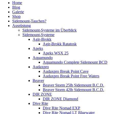
Home
Blog
Galerie
Shop
Sidemount-Tauchen?
Ausrüstung
Sidemount-Systeme im Überblick
Sidemount-Systeme
Agir-Brokk
Agir-Brokk Ratatosk
Apeks
Apeks WSX 25
Aquamundo
Aquamundo Complete Sidemount BCD
Audaxpro
Audaxpro Break Point Cave
Audaxpro Break Point Free Waters
Beaver
Beaver Storm 25lb Sidemount B.C.D.
Beaver Storm 42lb Sidemount B.C.D.
DIR ZONE
DIR ZONE Diamond
Dive Rite
Dive Rite Nomad EXP
Dive Rite Nomad LT Bluewater