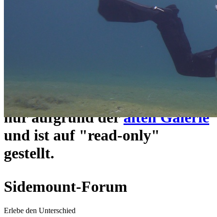
ein neues Forensystem
umgezogen und wie gewohnt
unter
https://www.sidemount-
forum.com
erreichbar.
Das alte Forum hier existiert
nur aufgrund der
alten Galerie
und ist auf "read-only"
gestellt.
Sidemount-Forum
Erlebe den Unterschied