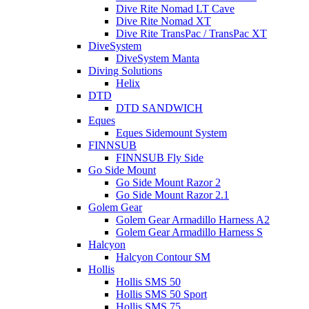
Dive Rite Nomad LT Cave
Dive Rite Nomad XT
Dive Rite TransPac / TransPac XT
DiveSystem
DiveSystem Manta
Diving Solutions
Helix
DTD
DTD SANDWICH
Eques
Eques Sidemount System
FINNSUB
FINNSUB Fly Side
Go Side Mount
Go Side Mount Razor 2
Go Side Mount Razor 2.1
Golem Gear
Golem Gear Armadillo Harness A2
Golem Gear Armadillo Harness S
Halcyon
Halcyon Contour SM
Hollis
Hollis SMS 50
Hollis SMS 50 Sport
Hollis SMS 75