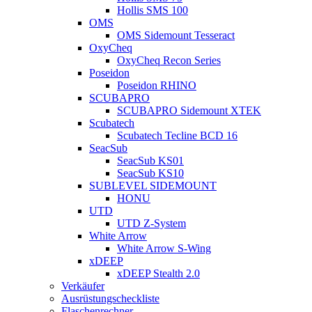
Hollis SMS 100
OMS
OMS Sidemount Tesseract
OxyCheq
OxyCheq Recon Series
Poseidon
Poseidon RHINO
SCUBAPRO
SCUBAPRO Sidemount XTEK
Scubatech
Scubatech Tecline BCD 16
SeacSub
SeacSub KS01
SeacSub KS10
SUBLEVEL SIDEMOUNT
HONU
UTD
UTD Z-System
White Arrow
White Arrow S-Wing
xDEEP
xDEEP Stealth 2.0
Verkäufer
Ausrüstungscheckliste
Flaschenrechner