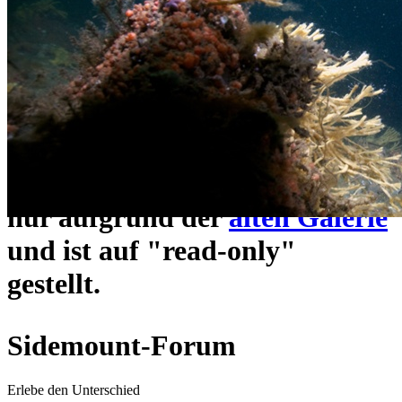
ein neues Forensystem
umgezogen und wie gewohnt
unter
https://www.sidemount-
forum.com
erreichbar.
Das alte Forum hier existiert
nur aufgrund der
alten Galerie
und ist auf "read-only"
gestellt.
Sidemount-Forum
Erlebe den Unterschied