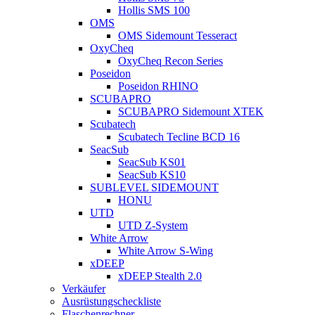
Hollis SMS 100
OMS
OMS Sidemount Tesseract
OxyCheq
OxyCheq Recon Series
Poseidon
Poseidon RHINO
SCUBAPRO
SCUBAPRO Sidemount XTEK
Scubatech
Scubatech Tecline BCD 16
SeacSub
SeacSub KS01
SeacSub KS10
SUBLEVEL SIDEMOUNT
HONU
UTD
UTD Z-System
White Arrow
White Arrow S-Wing
xDEEP
xDEEP Stealth 2.0
Verkäufer
Ausrüstungscheckliste
Flaschenrechner