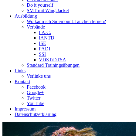
Do it yourself
SMT mit Wing-Jacket
Ausbildung
Wo kann ich Sidemount-Tauchen lernen?
Verbände
I.A.C.
IANTD
ISE
PADI
SSI
VDST/DTSA
Standard Trainingsübungen
Links
Verlinke uns
Kontakt
Facebook
Google+
Twitter
YouTube
Impressum
Datenschutzerklärung
Das Sidemount-Forum ist auf