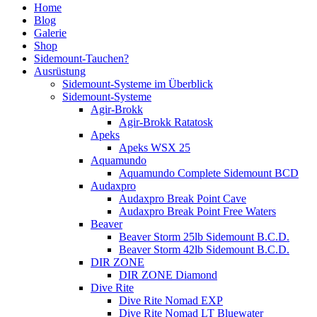
Home
Blog
Galerie
Shop
Sidemount-Tauchen?
Ausrüstung
Sidemount-Systeme im Überblick
Sidemount-Systeme
Agir-Brokk
Agir-Brokk Ratatosk
Apeks
Apeks WSX 25
Aquamundo
Aquamundo Complete Sidemount BCD
Audaxpro
Audaxpro Break Point Cave
Audaxpro Break Point Free Waters
Beaver
Beaver Storm 25lb Sidemount B.C.D.
Beaver Storm 42lb Sidemount B.C.D.
DIR ZONE
DIR ZONE Diamond
Dive Rite
Dive Rite Nomad EXP
Dive Rite Nomad LT Bluewater