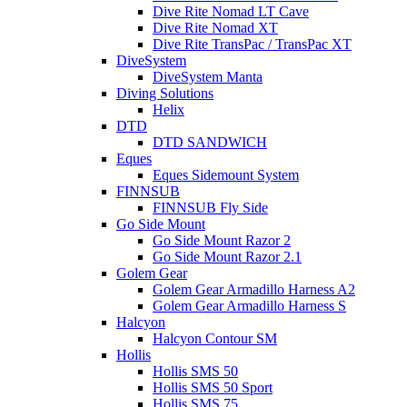
Dive Rite Nomad LT Cave
Dive Rite Nomad XT
Dive Rite TransPac / TransPac XT
DiveSystem
DiveSystem Manta
Diving Solutions
Helix
DTD
DTD SANDWICH
Eques
Eques Sidemount System
FINNSUB
FINNSUB Fly Side
Go Side Mount
Go Side Mount Razor 2
Go Side Mount Razor 2.1
Golem Gear
Golem Gear Armadillo Harness A2
Golem Gear Armadillo Harness S
Halcyon
Halcyon Contour SM
Hollis
Hollis SMS 50
Hollis SMS 50 Sport
Hollis SMS 75