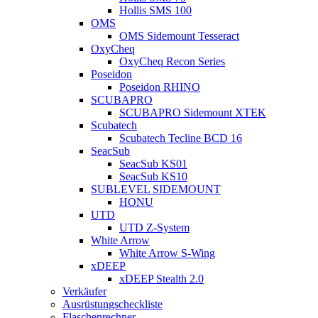
Hollis SMS 100
OMS
OMS Sidemount Tesseract
OxyCheq
OxyCheq Recon Series
Poseidon
Poseidon RHINO
SCUBAPRO
SCUBAPRO Sidemount XTEK
Scubatech
Scubatech Tecline BCD 16
SeacSub
SeacSub KS01
SeacSub KS10
SUBLEVEL SIDEMOUNT
HONU
UTD
UTD Z-System
White Arrow
White Arrow S-Wing
xDEEP
xDEEP Stealth 2.0
Verkäufer
Ausrüstungscheckliste
Flaschenrechner