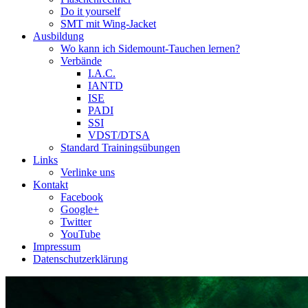
Do it yourself
SMT mit Wing-Jacket
Ausbildung
Wo kann ich Sidemount-Tauchen lernen?
Verbände
I.A.C.
IANTD
ISE
PADI
SSI
VDST/DTSA
Standard Trainingsübungen
Links
Verlinke uns
Kontakt
Facebook
Google+
Twitter
YouTube
Impressum
Datenschutzerklärung
Das Sidemount-Forum ist auf