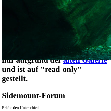
ein neues Forensystem
umgezogen und wie gewohnt
unter
https://www.sidemount-
forum.com
erreichbar.
Das alte Forum hier existiert
nur aufgrund der
alten Galerie
und ist auf "read-only"
gestellt.
Sidemount-Forum
Erlebe den Unterschied