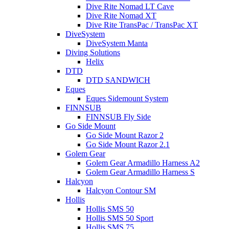
Dive Rite Nomad LT Cave
Dive Rite Nomad XT
Dive Rite TransPac / TransPac XT
DiveSystem
DiveSystem Manta
Diving Solutions
Helix
DTD
DTD SANDWICH
Eques
Eques Sidemount System
FINNSUB
FINNSUB Fly Side
Go Side Mount
Go Side Mount Razor 2
Go Side Mount Razor 2.1
Golem Gear
Golem Gear Armadillo Harness A2
Golem Gear Armadillo Harness S
Halcyon
Halcyon Contour SM
Hollis
Hollis SMS 50
Hollis SMS 50 Sport
Hollis SMS 75