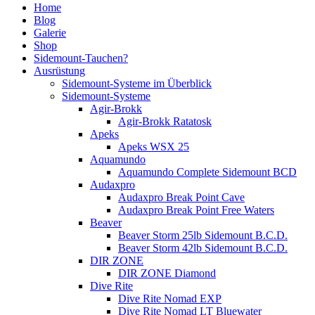
Home
Blog
Galerie
Shop
Sidemount-Tauchen?
Ausrüstung
Sidemount-Systeme im Überblick
Sidemount-Systeme
Agir-Brokk
Agir-Brokk Ratatosk
Apeks
Apeks WSX 25
Aquamundo
Aquamundo Complete Sidemount BCD
Audaxpro
Audaxpro Break Point Cave
Audaxpro Break Point Free Waters
Beaver
Beaver Storm 25lb Sidemount B.C.D.
Beaver Storm 42lb Sidemount B.C.D.
DIR ZONE
DIR ZONE Diamond
Dive Rite
Dive Rite Nomad EXP
Dive Rite Nomad LT Bluewater